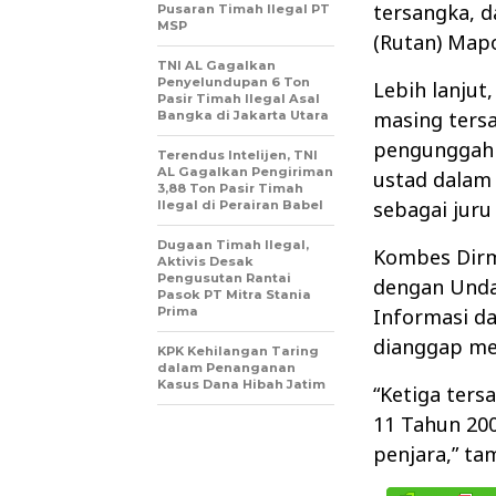
tersangka, d
Pusaran Timah Ilegal PT
MSP
(Rutan) Map
TNI AL Gagalkan
Penyelundupan 6 Ton
Lebih lanjut
Pasir Timah Ilegal Asal
masing ters
Bangka di Jakarta Utara
pengunggah 
Terendus Intelijen, TNI
AL Gagalkan Pengiriman
ustad dalam 
3,88 Ton Pasir Timah
sebagai juru
Ilegal di Perairan Babel
Dugaan Timah Ilegal,
Kombes Dirm
Aktivis Desak
Pengusutan Rantai
dengan Unda
Pasok PT Mitra Stania
Prima
Informasi da
dianggap me
KPK Kehilangan Taring
dalam Penanganan
Kasus Dana Hibah Jatim
“Ketiga ter
11 Tahun 20
penjara,” t