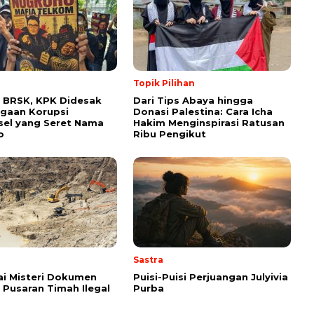
Topik Pilihan
 BRSK, KPK Didesak
Dari Tips Abaya hingga
gaan Korupsi
Donasi Palestina: Cara Icha
el yang Seret Nama
Hakim Menginspirasi Ratusan
o
Ribu Pengikut
Sastra
i Misteri Dokumen
Puisi-Puisi Perjuangan Julyivia
i Pusaran Timah Ilegal
Purba