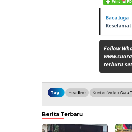
Baca Juga
Keselamat
Follow Wh
www.suaran
terbaru set
Tag :
Headline
Konten Video Guru 
Berita Terbaru