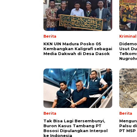
Berita
Kriminal
KKN UIN Madura Posko 05
Didemo
Kembangkan Kaligrafi sebagai
Usut Du
Media Dakwah di Desa Dasok
Telkoms
Nugroh
Berita
Berita
Tak Bisa Lagi Bersembunyi,
Mengura
Buron Kasus Tambang PT
Palsu d
Bososi Dipulangkan Interpol
PT MSP
ke Indonesia