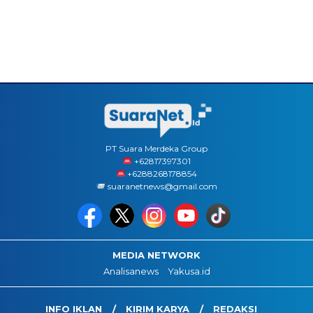
PT Suara Merdeka Group
‪+62817397301
+6288268178854
suaranetnews@gmail.com
MEDIA NETWORK
Analisanews
Yakusa.id
INFO IKLAN
KIRIM KARYA
REDAKSI