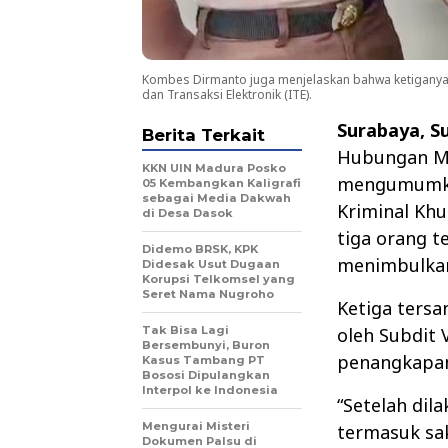
Kombes Dirmanto juga menjelaskan bahwa ketiganya
dan Transaksi Elektronik (ITE).
Surabaya, S
Berita Terkait
Hubungan Ma
KKN UIN Madura Posko
mengumumkan
05 Kembangkan Kaligrafi
sebagai Media Dakwah
Kriminal Khu
di Desa Dasok
tiga orang t
Didemo BRSK, KPK
menimbulkan 
Didesak Usut Dugaan
Korupsi Telkomsel yang
Seret Nama Nugroho
Ketiga tersan
Tak Bisa Lagi
oleh Subdit 
Bersembunyi, Buron
penangkapan,
Kasus Tambang PT
Bososi Dipulangkan
Interpol ke Indonesia
“Setelah dil
Mengurai Misteri
termasuk sak
Dokumen Palsu di