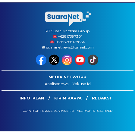
PT Suara Merdeka Group
‪+62817397301
+6288268178854
suaranetnews@gmail.com
MEDIA NETWORK
Analisanews
Yakusa.id
INFO IKLAN
KIRIM KARYA
REDAKSI
COPYRIGHT © 2026 SUARANET.ID - ALL RIGHTS RESERVED