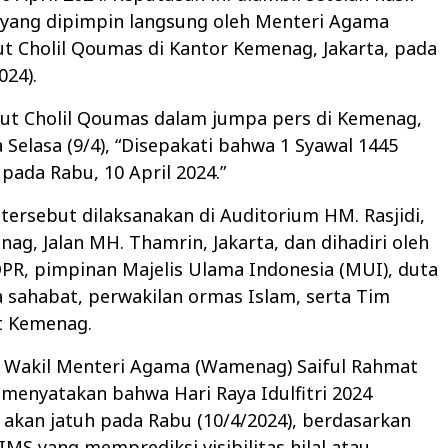
t yang dipimpin langsung oleh Menteri Agama
t Cholil Qoumas di Kantor Kemenag, Jakarta, pada
024).
ut Cholil Qoumas dalam jumpa pers di Kemenag,
a Selasa (9/4), “Disepakati bahwa 1 Syawal 1445
 pada Rabu, 10 April 2024.”
 tersebut dilaksanakan di Auditorium HM. Rasjidi,
ag, Jalan MH. Thamrin, Jakarta, dan dihadiri oleh
DPR, pimpinan Majelis Ulama Indonesia (MUI), duta
 sahabat, perwakilan ormas Islam, serta Tim
t Kemenag.
 Wakil Menteri Agama (Wamenag) Saiful Rahmat
 menyatakan bahwa Hari Raya Idulfitri 2024
 akan jatuh pada Rabu (10/4/2024), berdasarkan
IMS yang memprediksi visibilitas hilal atau