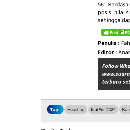
56“. Berdas
posisi hilal
sehingga dap
Penulis :
Fah
Editor :
Anam
Follow Wh
www.suaran
terbaru set
Tag :
Headline
Idul Fitri 2024
Kem