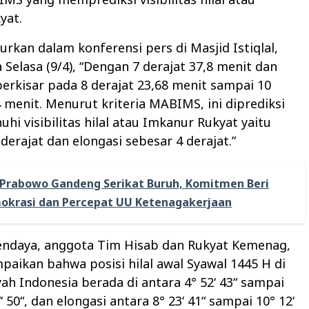
yat.
urkan dalam konferensi pers di Masjid Istiqlal,
a Selasa (9/4), “Dengan 7 derajat 37,8 menit dan
 berkisar pada 8 derajat 23,68 menit sampai 10
4 menit. Menurut kriteria MABIMS, ini diprediksi
hi visibilitas hilal atau Imkanur Rukyat yaitu
3 derajat dan elongasi sebesar 4 derajat.”
Prabowo Gandeng Serikat Buruh, Komitmen Beri
okrasi dan Percepat UU Ketenagakerjaan
ndaya, anggota Tim Hisab dan Rukyat Kemenag,
aikan bahwa posisi hilal awal Syawal 1445 H di
yah Indonesia berada di antara 4° 52‘ 43“ sampai
 50“, dan elongasi antara 8° 23‘ 41“ sampai 10° 12‘