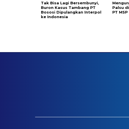
Tak Bisa Lagi Bersembunyi,
Mengura
Buron Kasus Tambang PT
Palsu d
Bososi Dipulangkan Interpol
PT MSP
ke Indonesia