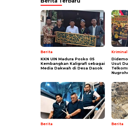
Berita Terbaru
Berita
Kriminal
KKN UIN Madura Posko 05
Didemo
Kembangkan Kaligrafi sebagai
Usut Du
Media Dakwah di Desa Dasok
Telkoms
Nugroh
Berita
Berita