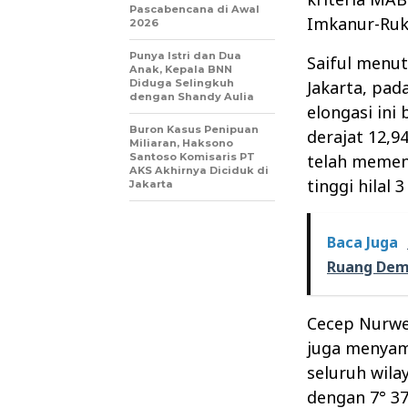
Pascabencana di Awal
Imkanur-Ruk
2026
Punya Istri dan Dua
Saiful menut
Anak, Kepala BNN
Diduga Selingkuh
Jakarta, pad
dengan Shandy Aulia
elongasi ini
Buron Kasus Penipuan
derajat 12,9
Miliaran, Haksono
Santoso Komisaris PT
telah memenu
AKS Akhirnya Diciduk di
tinggi hilal 
Jakarta
Baca Juga
Ruang Dem
Cecep Nurwe
juga menyamp
seluruh wila
dengan 7° 37‘