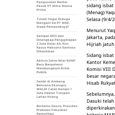
Pengusutan Rantai
sidang isba
Pasok PT Mitra Stania
Prima
(Menag) Yaqu
Selasa (9/4/2
Timah Ilegal Diduga
Mengalir ke PT MSP,
Siapa Pemasoknya?
Menurut Yaq
Sempat DPO dan
Jakarta, pad
Ditangkap Penggelapan
Hijriah jatuh
2 Juta Dolar AS, Kini
Kasus Haksono Santoso
Dihentikan
Sidang isbat
Aktivis Jatim Nilai KUHP
Kantor Kemen
Baru Berpotensi
Komisi VIII 
Membungkam Kritik
Publik
besar negara
Jambi di Ambang
Hisab Rukya
Bencana Ekologis,
WALHI Catat Hampir 1
Sebelumnya,
Juta Hektar Tutupan
Lahan Hilang
Dasuki telah
Bertemu Dasco, Presiden
diperkirakan
Prabowo Fokuskan
kriteria MAB
Pemulihan