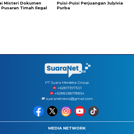
i Misteri Dokumen
Puisi-Puisi Perjuangan Julyivia
i Pusaran Timah Ilegal
Purba
PT Suara Merdeka Group
‪+62817397301
+6288268178854
suaranetnews@gmail.com
MEDIA NETWORK