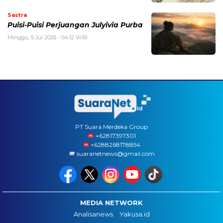
Sastra
Puisi-Puisi Perjuangan Julyivia Purba
Minggu, 5 Jul 2026 - 04:12 WIB
PT Suara Merdeka Group
‪+62817397301
+6288268178854
suaranetnews@gmail.com
MEDIA NETWORK
Analisanews
Yakusa.id