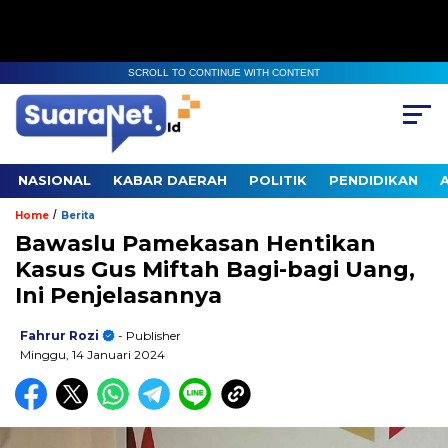
SCROLL TO CONTINUE WITH CONTENT
NASIONAL
KABAR DAERAH
POLITIK
PENDIDIKAN
/
Home
Berita
Bawaslu Pamekasan Hentikan
Kasus Gus Miftah Bagi-bagi Uang,
Ini Penjelasannya
Fahrur Rozi
- Publisher
Minggu, 14 Januari 2024