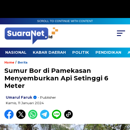
SCROLL TO CONTINUE WITH CONTENT
NASIONAL
KABAR DAERAH
POLITIK
PENDIDIKAN
/
Home
Berita
Sumur Bor di Pamekasan
Menyemburkan Api Setinggi 6
Meter
Umarul Faruk
- Publisher
Kamis, 11 Januari 2024