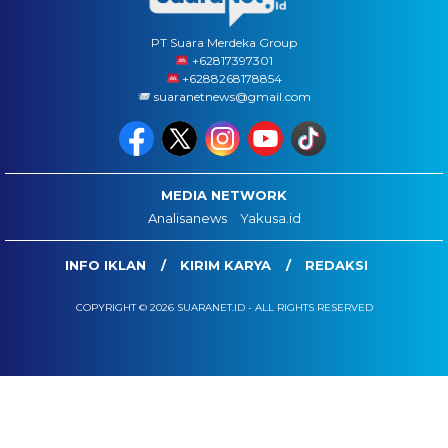
PT Suara Merdeka Group
‪+62817397301
+6288268178854
suaranetnews@gmail.com
MEDIA NETWORK
Analisanews
Yakusa.id
INFO IKLAN
KIRIM KARYA
REDAKSI
COPYRIGHT © 2026 SUARANET.ID - ALL RIGHTS RESERVED