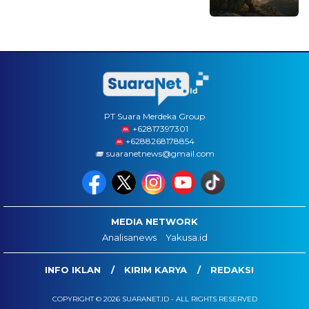
PT Suara Merdeka Group
‪+62817397301
+6288268178854
suaranetnews@gmail.com
MEDIA NETWORK
Analisanews
Yakusa.id
INFO IKLAN
KIRIM KARYA
REDAKSI
COPYRIGHT © 2026 SUARANET.ID - ALL RIGHTS RESERVED