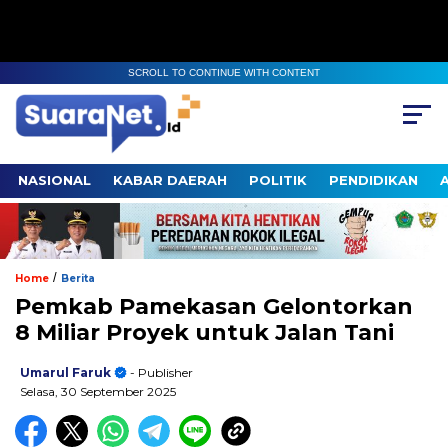
SCROLL TO CONTINUE WITH CONTENT
NASIONAL
KABAR DAERAH
POLITIK
PENDIDIKAN
/
Home
Berita
Pemkab Pamekasan Gelontorkan
8 Miliar Proyek untuk Jalan Tani ‎
Umarul Faruk
- Publisher
Selasa, 30 September 2025