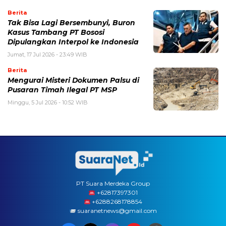
Berita
Tak Bisa Lagi Bersembunyi, Buron
Kasus Tambang PT Bososi
Dipulangkan Interpol ke Indonesia
Jumat, 17 Jul 2026 - 23:49 WIB
Berita
Mengurai Misteri Dokumen Palsu di
Pusaran Timah Ilegal PT MSP
Minggu, 5 Jul 2026 - 10:52 WIB
PT Suara Merdeka Group
‪+62817397301
+6288268178854
suaranetnews@gmail.com