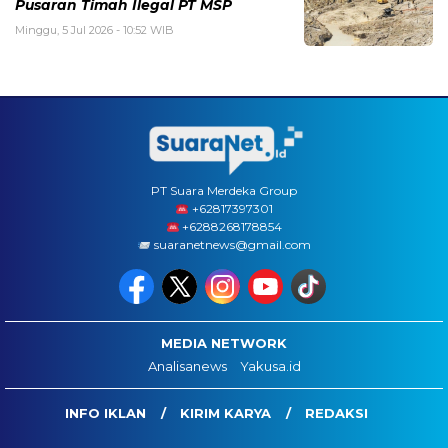
Pusaran Timah Ilegal PT MSP
Minggu, 5 Jul 2026 - 10:52 WIB
PT Suara Merdeka Group
‪+62817397301
+6288268178854
suaranetnews@gmail.com
MEDIA NETWORK
Analisanews
Yakusa.id
INFO IKLAN
KIRIM KARYA
REDAKSI