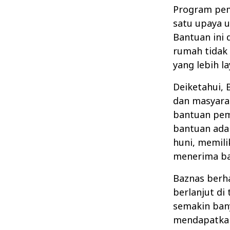
Program pem
satu upaya 
Bantuan ini
rumah tidak
yang lebih l
Deiketahui,
dan masyara
bantuan pe
bantuan adal
huni, memili
menerima ba
Baznas berh
berlanjut d
semakin ban
mendapatkan