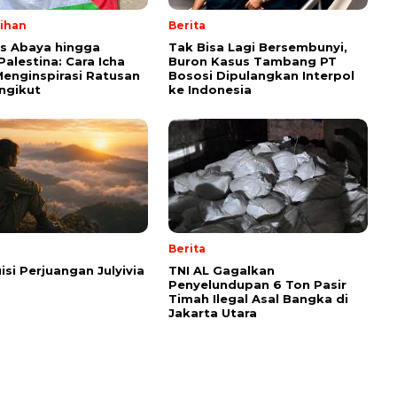
lihan
Berita
ps Abaya hingga
Tak Bisa Lagi Bersembunyi,
Palestina: Cara Icha
Buron Kasus Tambang PT
enginspirasi Ratusan
Bososi Dipulangkan Interpol
ngikut
ke Indonesia
Berita
isi Perjuangan Julyivia
TNI AL Gagalkan
Penyelundupan 6 Ton Pasir
Timah Ilegal Asal Bangka di
Jakarta Utara