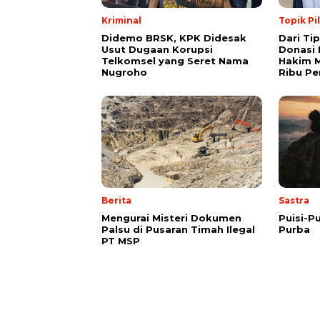
Kriminal
Topik Pi
Didemo BRSK, KPK Didesak
Dari Ti
Usut Dugaan Korupsi
Donasi 
Telkomsel yang Seret Nama
Hakim M
Nugroho
Ribu Pe
Berita
Sastra
Mengurai Misteri Dokumen
Puisi-Pu
Palsu di Pusaran Timah Ilegal
Purba
PT MSP