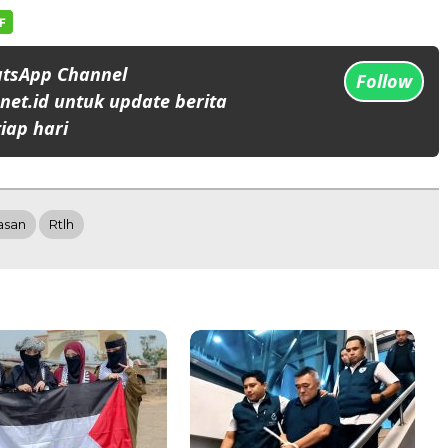
atsApp Channel
Follow
et.id untuk update berita
iap hari
asan
Rtlh