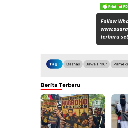
Follow Wh
www.suaran
terbaru set
Tag :
Baznas
Jawa Timur
Pamek
Berita Terbaru