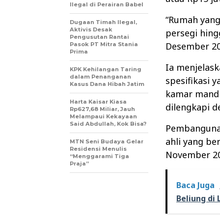
Ilegal di Perairan Babel
“Rumah yang 
Dugaan Timah Ilegal,
Aktivis Desak
persegi hing
Pengusutan Rantai
Desember 20
Pasok PT Mitra Stania
Prima
Ia menjelas
KPK Kehilangan Taring
dalam Penanganan
spesifikasi 
Kasus Dana Hibah Jatim
kamar mandi
Harta Kaisar Kiasa
dilengkapi de
Rp627,68 Miliar, Jauh
Melampaui Kekayaan
Said Abdullah, Kok Bisa?
Pembangunan
ahli yang b
MTN Seni Budaya Gelar
Residensi Menulis
November 20
“Menggarami Tiga
Praja”
Baca Juga
Beliung d