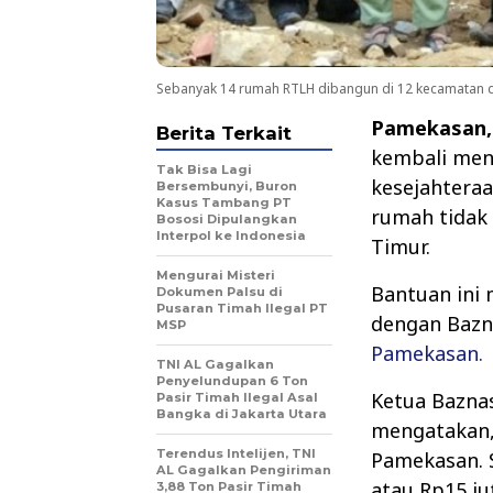
Sebanyak 14 rumah RTLH dibangun di 12 kecamatan 
Pamekasan
Berita Terkait
kembali men
Tak Bisa Lagi
kesejahteraa
Bersembunyi, Buron
Kasus Tambang PT
rumah tidak 
Bososi Dipulangkan
Interpol ke Indonesia
Timur.
Mengurai Misteri
Bantuan ini
Dokumen Palsu di
Pusaran Timah Ilegal PT
dengan Bazn
MSP
Pamekasan.
TNI AL Gagalkan
Penyelundupan 6 Ton
Ketua Bazna
Pasir Timah Ilegal Asal
Bangka di Jakarta Utara
mengatakan,
Terendus Intelijen, TNI
Pamekasan. 
AL Gagalkan Pengiriman
atau Rp15 ju
3,88 Ton Pasir Timah