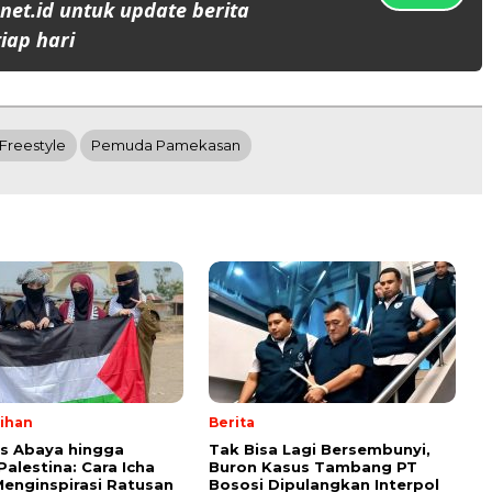
et.id untuk update berita
iap hari
Freestyle
Pemuda Pamekasan
lihan
Berita
ps Abaya hingga
Tak Bisa Lagi Bersembunyi,
Palestina: Cara Icha
Buron Kasus Tambang PT
enginspirasi Ratusan
Bososi Dipulangkan Interpol