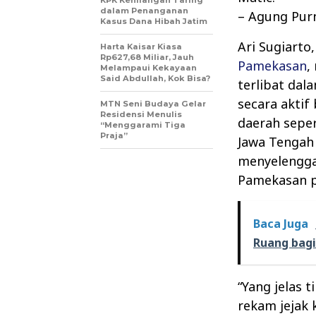
KPK Kehilangan Taring
dalam Penanganan
– Agung Purn
Kasus Dana Hibah Jatim
Ari Sugiarto
Harta Kaisar Kiasa
Rp627,68 Miliar, Jauh
Pamekasan
,
Melampaui Kekayaan
Said Abdullah, Kok Bisa?
terlibat dal
secara aktif
MTN Seni Budaya Gelar
Residensi Menulis
daerah seper
“Menggarami Tiga
Praja”
Jawa Tengah
menyelengga
Pamekasan p
Baca Juga
Ruang bagi
“Yang jelas t
rekam jejak 