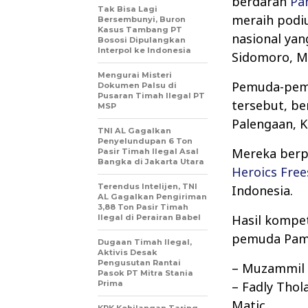
berdarah
Pa
Tak Bisa Lagi
meraih podiu
Bersembunyi, Buron
Kasus Tambang PT
nasional yan
Bososi Dipulangkan
Interpol ke Indonesia
Sidomoro, Ma
Mengurai Misteri
Pemuda-pem
Dokumen Palsu di
Pusaran Timah Ilegal PT
tersebut, be
MSP
Palengaan, 
TNI AL Gagalkan
Penyelundupan 6 Ton
Mereka berpa
Pasir Timah Ilegal Asal
Bangka di Jakarta Utara
Heroics Free
Terendus Intelijen, TNI
Indonesia.
AL Gagalkan Pengiriman
3,88 Ton Pasir Timah
Hasil kompet
Ilegal di Perairan Babel
pemuda Pam
Dugaan Timah Ilegal,
Aktivis Desak
Pengusutan Rantai
– Muzammil m
Pasok PT Mitra Stania
Prima
– Fadly Thol
Matic.