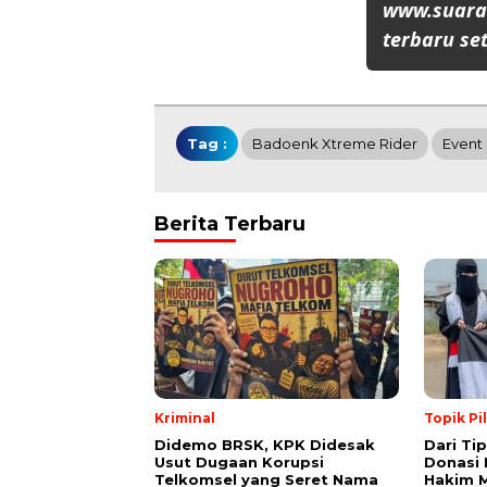
www.suaran
terbaru set
Tag :
Badoenk Xtreme Rider
Event 
Berita Terbaru
Kriminal
Topik Pi
Didemo BRSK, KPK Didesak
Dari Ti
Usut Dugaan Korupsi
Donasi 
Telkomsel yang Seret Nama
Hakim M