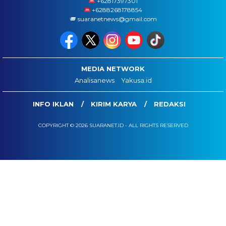
‪+62817397301
+6288268178854
suaranetnews@gmail.com
MEDIA NETWORK
Analisanews
Yakusa.id
INFO IKLAN
KIRIM KARYA
REDAKSI
COPYRIGHT © 2026 SUARANET.ID - ALL RIGHTS RESERVED