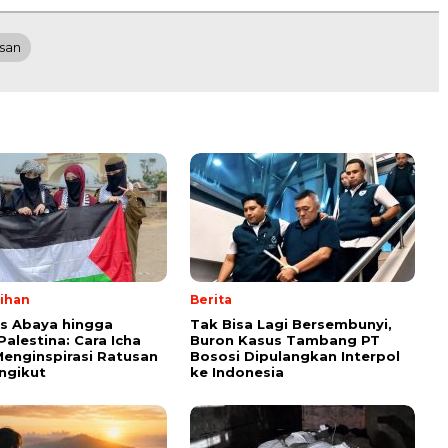
san
lihan
Berita
ps Abaya hingga
Tak Bisa Lagi Bersembunyi,
Palestina: Cara Icha
Buron Kasus Tambang PT
enginspirasi Ratusan
Bososi Dipulangkan Interpol
ngikut
ke Indonesia