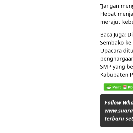
“Jangan men
Hebat menjad
merajut kebe
Baca Juga: D
Sembako ke 
Upacara dit
penghargaan
SMP yang ber
Kabupaten 
Follow Wh
www.suaran
terbaru set