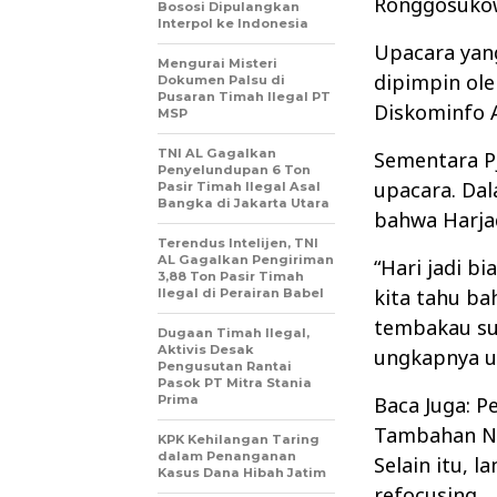
Ronggosukowa
Bososi Dipulangkan
Interpol ke Indonesia
Upacara yan
Mengurai Misteri
dipimpin ole
Dokumen Palsu di
Pusaran Timah Ilegal PT
Diskominfo 
MSP
TNI AL Gagalkan
Sementara P
Penyelundupan 6 Ton
upacara. Da
Pasir Timah Ilegal Asal
Bangka di Jakarta Utara
bahwa Harjad
Terendus Intelijen, TNI
AL Gagalkan Pengiriman
“Hari jadi b
3,88 Ton Pasir Timah
kita tahu ba
Ilegal di Perairan Babel
tembakau suks
Dugaan Timah Ilegal,
Aktivis Desak
ungkapnya u
Pengusutan Rantai
Pasok PT Mitra Stania
Prima
Baca Juga: 
Tambahan N
KPK Kehilangan Taring
dalam Penanganan
Selain itu, l
Kasus Dana Hibah Jatim
refocusing.