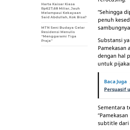
Harta Kaisar Kiasa
Rp627,68 Miliar, Jauh
“Sehingga di
Melampaui Kekayaan
Said Abdullah, Kok Bisa?
penuh kesed
sambungnya
MTN Seni Budaya Gelar
Residensi Menulis
“Menggarami Tiga
Substansi y
Praja”
Pamekasan ak
dengan hal p
untuk pijaka
Baca Juga
Persuasif 
Sementara te
“Pamekasan 
subtitle dar