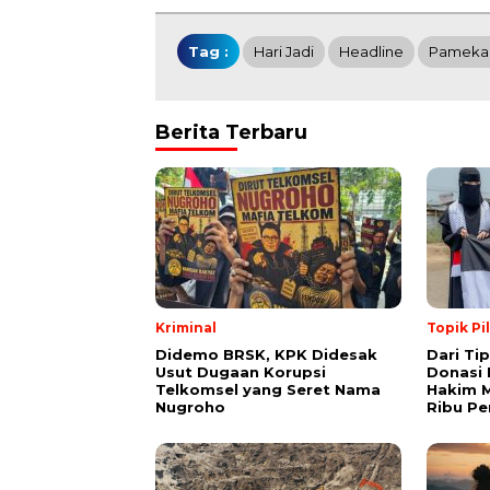
Tag :
Hari Jadi
Headline
Pameka
Berita Terbaru
Kriminal
Topik Pi
Didemo BRSK, KPK Didesak
Dari Ti
Usut Dugaan Korupsi
Donasi 
Telkomsel yang Seret Nama
Hakim M
Nugroho
Ribu Pe