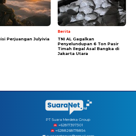
Berita
isi Perjuangan Julyivia
TNI AL Gagalkan
Penyelundupan 6 Ton Pasir
Timah Ilegal Asal Bangka di
Jakarta Utara
PT Suara Merdeka Group
‪+62817397301
+6288268178854
suaranetnews@gmail.com