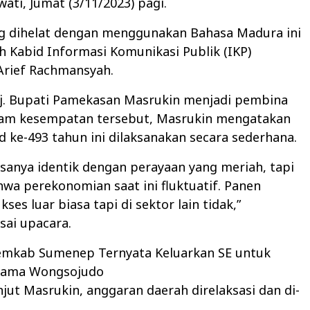
ti, Jumat (3/11/2023) pagi.
g dihelat dengan menggunakan Bahasa Madura ini
h Kabid Informasi Komunikasi Publik (IKP)
Arief Rachmansyah.
j. Bupati Pamekasan Masrukin menjadi pembina
lam kesempatan tersebut, Masrukin mengatakan
 ke-493 tahun ini dilaksanakan secara sederhana.
iasanya identik dengan perayaan yang meriah, tapi
hwa perekonomian saat ini fluktuatif. Panen
es luar biasa tapi di sektor lain tidak,”
sai upacara.
Pemkab Sumenep Ternyata Keluarkan SE untuk
ama Wongsojudo
anjut Masrukin, anggaran daerah direlaksasi dan di-