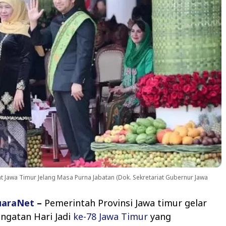
 Jawa Timur Jelang Masa Purna Jabatan (Dok. Sekretariat Gubernur Jawa
uaraNet
–
Pemerintah Provinsi Jawa timur gelar
ngatan Hari Jadi
ke-78 Jawa Timur
yang