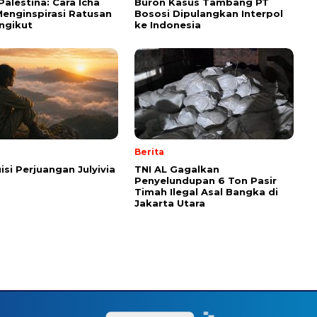
Palestina: Cara Icha
Buron Kasus Tambang PT
enginspirasi Ratusan
Bososi Dipulangkan Interpol
ngikut
ke Indonesia
Berita
isi Perjuangan Julyivia
TNI AL Gagalkan
Penyelundupan 6 Ton Pasir
Timah Ilegal Asal Bangka di
Jakarta Utara