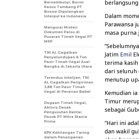
berlangsung 
Bersembunyi, Buron
Kasus Tambang PT
Bososi Dipulangkan
Dalam mome
Interpol ke Indonesia
Parawansa j
Mengurai Misteri
masa purna 
Dokumen Palsu di
Pusaran Timah Ilegal PT
MSP
“Sebelumnya
TNI AL Gagalkan
Jatim
Emil
El
Penyelundupan 6 Ton
terima kasih
Pasir Timah Ilegal Asal
Bangka di Jakarta Utara
dari seluruh
Terendus Intelijen, TNI
menutup upac
AL Gagalkan Pengiriman
3,88 Ton Pasir Timah
Kemudian ia 
Ilegal di Perairan Babel
Timur merup
Dugaan Timah Ilegal,
Aktivis Desak
sebagai Gube
Pengusutan Rantai
Pasok PT Mitra Stania
Prima
“Hari ini ad
dan wakil gu
KPK Kehilangan Taring
dalam Penanganan