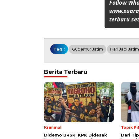
Follow Wh
www.suaran
terbaru set
Tag :
Gubernur Jatim
Hari Jadi Jati
Berita Terbaru
Kriminal
Topik Pi
Didemo BRSK, KPK Didesak
Dari Ti