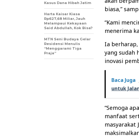
akan berpam
Kasus Dana Hibah Jatim
biasa,” samp
Harta Kaisar Kiasa
Rp627,68 Miliar, Jauh
“Kami menci
Melampaui Kekayaan
Said Abdullah, Kok Bisa?
menerima ka
MTN Seni Budaya Gelar
Ia berharap
Residensi Menulis
“Menggarami Tiga
yang sudah h
Praja”
inovasi pem
Baca Juga
untuk Jalan
“Semoga apa
manfaat ser
masyarakat 
maksimalkan