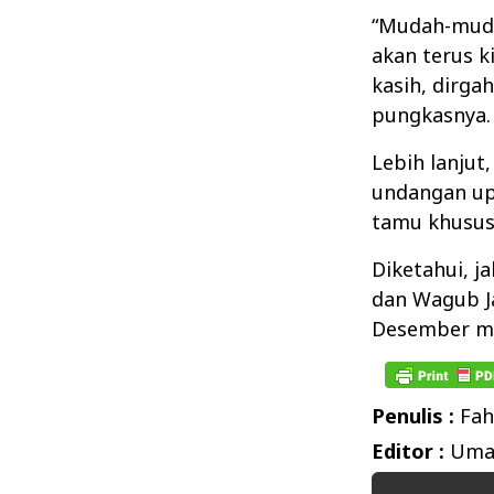
“Mudah-muda
akan terus k
kasih, dirga
pungkasnya.
Lebih lanjut
undangan up
tamu khusus 
Diketahui, j
dan Wagub J
Desember m
Penulis :
Fah
Editor :
Umar