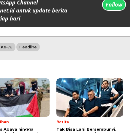
atsApp Channel
Follow
et.id untuk update berita
iap hari
m Ke-78
Headline
lihan
Berita
ps Abaya hingga
Tak Bisa Lagi Bersembunyi,