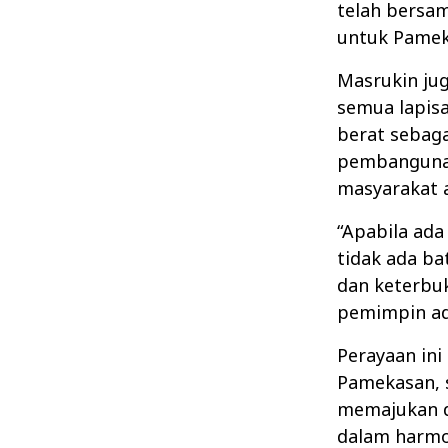
telah bers
untuk Pamek
Masrukin ju
semua lapis
berat sebag
pembangunan
masyarakat a
“Apabila ad
tidak ada ba
dan keterbu
pemimpin ad
Perayaan in
Pamekasan, 
memajukan 
dalam harmon