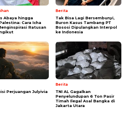
lihan
Berita
ps Abaya hingga
Tak Bisa Lagi Bersembunyi,
Palestina: Cara Icha
Buron Kasus Tambang PT
enginspirasi Ratusan
Bososi Dipulangkan Interpol
ngikut
ke Indonesia
Berita
isi Perjuangan Julyivia
TNI AL Gagalkan
Penyelundupan 6 Ton Pasir
Timah Ilegal Asal Bangka di
Jakarta Utara