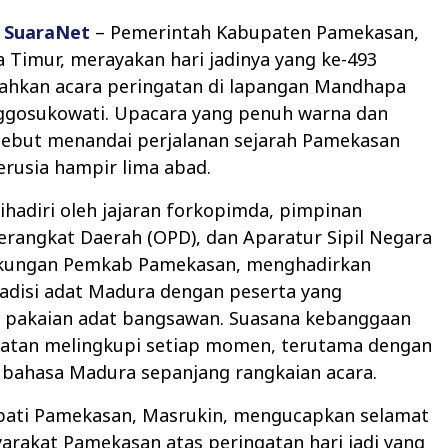
,
SuaraNet
– Pemerintah Kabupaten Pamekasan,
 Timur, merayakan hari jadinya yang ke-493
ahkan acara peringatan di lapangan Mandhapa
gosukowati. Upacara yang penuh warna dan
sebut menandai perjalanan sejarah Pamekasan
erusia hampir lima abad.
ihadiri oleh jajaran forkopimda, pimpinan
erangkat Daerah (OPD), dan Aparatur Sipil Negara
ngkungan Pemkab Pamekasan, menghadirkan
adisi adat Madura dengan peserta yang
pakaian adat bangsawan. Suasana kebanggaan
atan melingkupi setiap momen, terutama dengan
bahasa Madura sepanjang rangkaian acara.
pati Pamekasan, Masrukin, mengucapkan selamat
rakat Pamekasan atas peringatan hari jadi yang