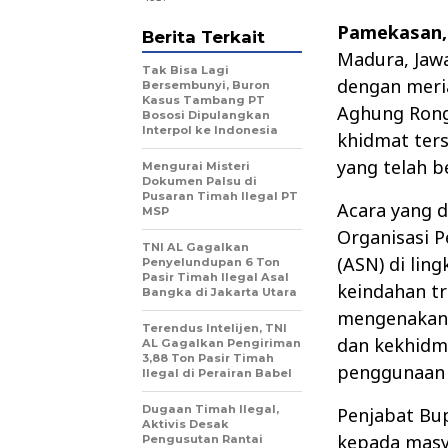
Pamekasan
Berita Terkait
Madura, Jawa
Tak Bisa Lagi
dengan meri
Bersembunyi, Buron
Kasus Tambang PT
Aghung Rong
Bososi Dipulangkan
Interpol ke Indonesia
khidmat ter
yang telah b
Mengurai Misteri
Dokumen Palsu di
Pusaran Timah Ilegal PT
Acara yang d
MSP
Organisasi P
TNI AL Gagalkan
(ASN) di li
Penyelundupan 6 Ton
Pasir Timah Ilegal Asal
keindahan tr
Bangka di Jakarta Utara
mengenakan 
Terendus Intelijen, TNI
dan kekhidm
AL Gagalkan Pengiriman
3,88 Ton Pasir Timah
penggunaan 
Ilegal di Perairan Babel
Dugaan Timah Ilegal,
Penjabat Bu
Aktivis Desak
kepada masya
Pengusutan Rantai