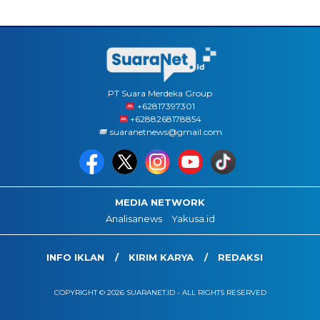
PT Suara Merdeka Group
‪+62817397301
+6288268178854
suaranetnews@gmail.com
MEDIA NETWORK
Analisanews
Yakusa.id
INFO IKLAN
KIRIM KARYA
REDAKSI
COPYRIGHT © 2026 SUARANET.ID - ALL RIGHTS RESERVED