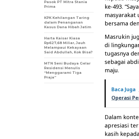
Pasok PT Mitra Stania
ke-493. “Say
Prima
masyarakat 
KPK Kehilangan Taring
bersama dem
dalam Penanganan
Kasus Dana Hibah Jatim
Masrukin ju
Harta Kaisar Kiasa
Rp627,68 Miliar, Jauh
di lingkung
Melampaui Kekayaan
tugasnya den
Said Abdullah, Kok Bisa?
sebagai abd
MTN Seni Budaya Gelar
Residensi Menulis
maju.
“Menggarami Tiga
Praja”
Baca Juga
Operasi Pe
Dalam konte
apresiasi te
kasih kepad