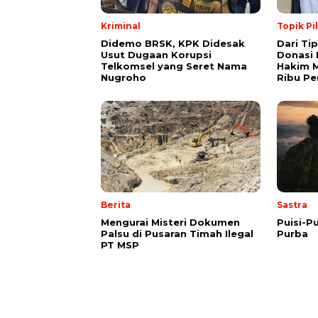
Kriminal
Topik Pi
Didemo BRSK, KPK Didesak
Dari Ti
Usut Dugaan Korupsi
Donasi 
Telkomsel yang Seret Nama
Hakim M
Nugroho
Ribu Pe
Berita
Sastra
Mengurai Misteri Dokumen
Puisi-Pu
Palsu di Pusaran Timah Ilegal
Purba
PT MSP