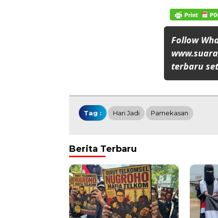
Follow Wh
www.suaran
terbaru set
Tag :
Hari Jadi
Pamekasan
Berita Terbaru