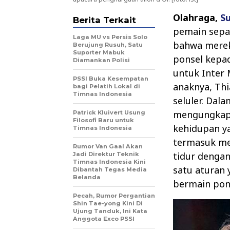
Olahraga,
S
Berita Terkait
pemain sepa
Laga MU vs Persis Solo
bahwa merek
Berujung Rusuh, Satu
Suporter Mabuk
ponsel kepad
Diamankan Polisi
untuk Inter
PSSI Buka Kesempatan
anaknya, Th
bagi Pelatih Lokal di
Timnas Indonesia
seluler. Da
mengungkapk
Patrick Kluivert Usung
Filosofi Baru untuk
kehidupan ya
Timnas Indonesia
termasuk me
Rumor Van Gaal Akan
tidur dengan
Jadi Direktur Teknik
Timnas Indonesia Kini
satu aturan 
Dibantah Tegas Media
Belanda
bermain pon
Pecah, Rumor Pergantian
Shin Tae-yong Kini Di
Ujung Tanduk, Ini Kata
Anggota Exco PSSI