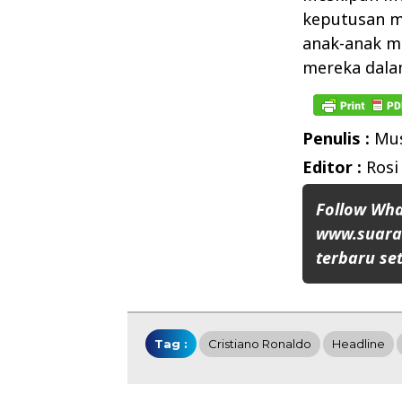
keputusan m
anak-anak m
mereka dalam
Penulis :
Mus
Editor :
Rosi
Follow Wh
www.suaran
terbaru set
Tag :
Cristiano Ronaldo
Headline