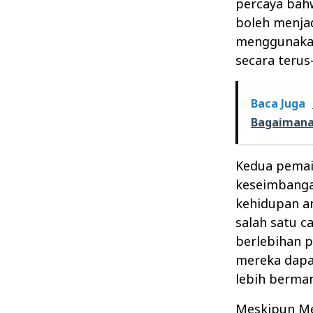
percaya bahw
boleh menja
menggunakan
secara terus
Baca Juga
Bagaimana 
Kedua pemai
keseimbanga
kehidupan a
salah satu 
berlebihan 
mereka dapa
lebih berman
Meskipun Mes