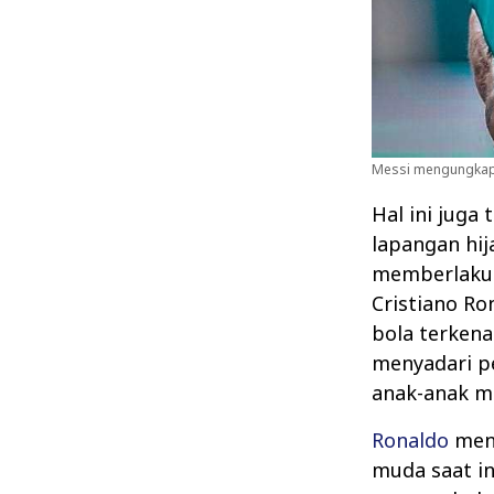
Messi mengungkapka
Hal ini juga 
lapangan hi
memberlakuk
Cristiano R
bola terkena
menyadari p
anak-anak m
Ronaldo
menj
muda saat in