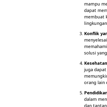
mampu mem
dapat mem
membuat ke
lingkungan
Konflik ya
menyelesai
memahami p
solusi yan
Kesehatan
juga dapat
memungkin
orang lain
Pendidikan
dalam men
dan tantan