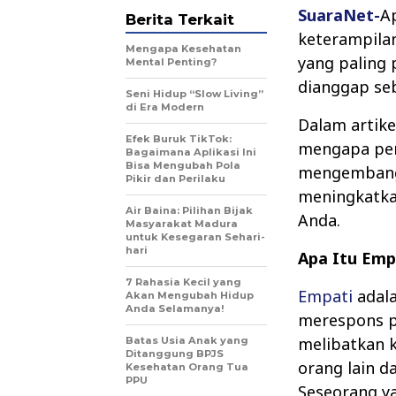
SuaraNet-
A
Berita Terkait
keterampila
Mengapa Kesehatan
yang paling 
Mental Penting?
dianggap seb
Seni Hidup “Slow Living”
di Era Modern
Dalam artike
Efek Buruk TikTok:
mengapa pen
Bagaimana Aplikasi Ini
Bisa Mengubah Pola
mengemban
Pikir dan Perilaku
meningkatka
Air Baina: Pilihan Bijak
Anda.
Masyarakat Madura
untuk Kesegaran Sehari-
hari
Apa Itu Emp
7 Rahasia Kecil yang
Empati
adal
Akan Mengubah Hidup
Anda Selamanya!
merespons p
melibatkan 
Batas Usia Anak yang
Ditanggung BPJS
orang lain d
Kesehatan Orang Tua
PPU
Seseorang y