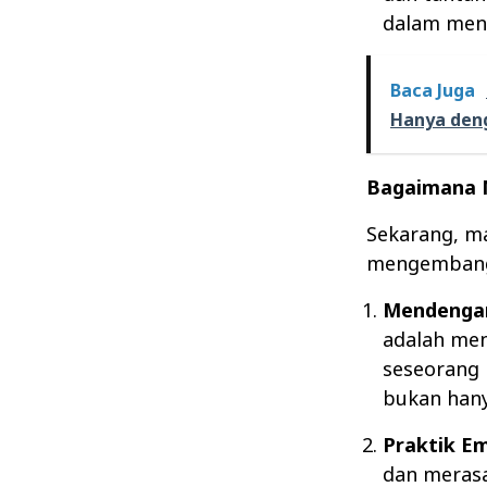
dalam men
Baca Juga
Hanya den
Bagaimana 
Sekarang, ma
mengembangk
Mendengar
adalah men
seseorang 
bukan hany
Praktik E
dan merasa