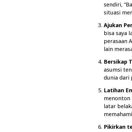
sendiri, “
situasi me
Ajukan Pe
bisa saya 
perasaan A
lain meras
Bersikap 
asumsi ten
dunia dari
Latihan E
menonton f
latar bela
memahami l
Pikirkan 