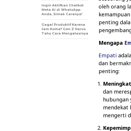
oleh orang l
Ingin Aktifkan Chatbot
Meta AI di WhatsApp
kemampuan y
Anda, Simak Caranya!
penting dala
Gagal Produktif Karena
pengembanga
Jam Koma? Gen Z Harus
Tahu Cara Mengatasinya
Mengapa
Em
Empati
adala
dan bermakna
penting:
Meningka
dan meres
hubungan y
mendekat 
mengerti 
Kepemimpi