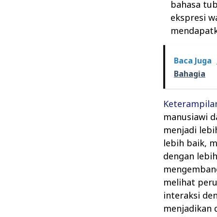
bahasa tu
ekspresi w
mendapatk
Baca Juga
Bahagia
Keterampila
manusiawi d
menjadi leb
lebih baik, 
dengan lebih
mengembangk
melihat per
interaksi de
menjadikan d