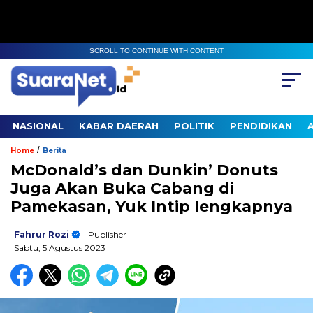
SCROLL TO CONTINUE WITH CONTENT
NASIONAL
KABAR DAERAH
POLITIK
PENDIDIKAN
/
Home
Berita
McDonald’s dan Dunkin’ Donuts
Juga Akan Buka Cabang di
Pamekasan, Yuk Intip lengkapnya
Fahrur Rozi
- Publisher
Sabtu, 5 Agustus 2023