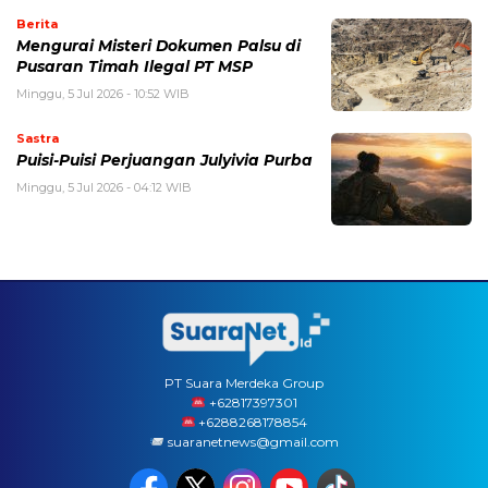
Berita
Mengurai Misteri Dokumen Palsu di
Pusaran Timah Ilegal PT MSP
Minggu, 5 Jul 2026 - 10:52 WIB
Sastra
Puisi-Puisi Perjuangan Julyivia Purba
Minggu, 5 Jul 2026 - 04:12 WIB
PT Suara Merdeka Group
‪+62817397301
+6288268178854
suaranetnews@gmail.com