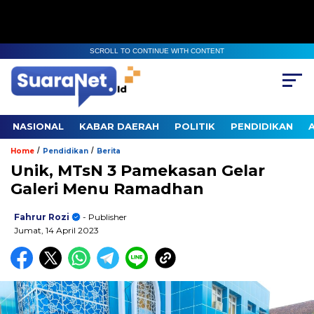
SCROLL TO CONTINUE WITH CONTENT
NASIONAL
KABAR DAERAH
POLITIK
PENDIDIKAN
/
/
Home
Pendidikan
Berita
Unik, MTsN 3 Pamekasan Gelar
Galeri Menu Ramadhan
Fahrur Rozi
- Publisher
Jumat, 14 April 2023