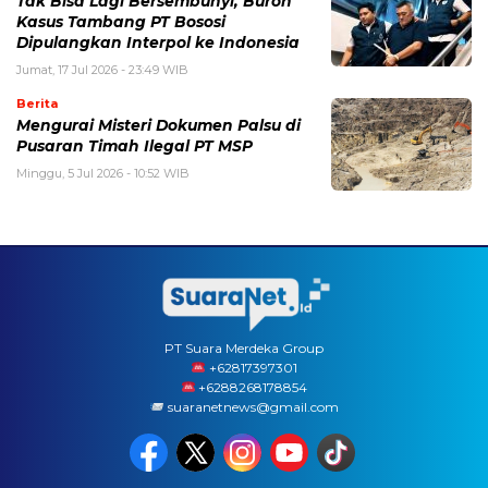
Tak Bisa Lagi Bersembunyi, Buron
Kasus Tambang PT Bososi
Dipulangkan Interpol ke Indonesia
Jumat, 17 Jul 2026 - 23:49 WIB
Berita
Mengurai Misteri Dokumen Palsu di
Pusaran Timah Ilegal PT MSP
Minggu, 5 Jul 2026 - 10:52 WIB
PT Suara Merdeka Group
‪+62817397301
+6288268178854
suaranetnews@gmail.com