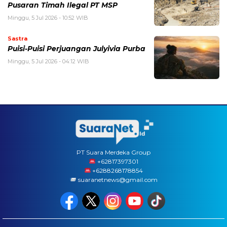
Pusaran Timah Ilegal PT MSP
Minggu, 5 Jul 2026 - 10:52 WIB
Sastra
Puisi-Puisi Perjuangan Julyivia Purba
Minggu, 5 Jul 2026 - 04:12 WIB
PT Suara Merdeka Group
‪+62817397301
+6288268178854
suaranetnews@gmail.com