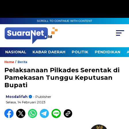
SCROLL TO CONTINUE WITH CONTENT
NASIONAL
KABAR DAERAH
POLITIK
PENDIDIKAN
/
Home
Berita
Pelaksanaan Pilkades Serentak di
Pamekasan Tunggu Keputusan
Bupati
Mosdalifah
- Publisher
Selasa, 14 Februari 2023