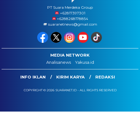
PT Suara Merdeka Group
‪+62817397301
+6288268178854
suaranetnews@gmail.com
MEDIA NETWORK
Analisanews
Yakusa.id
INFO IKLAN
KIRIM KARYA
REDAKSI
COPYRIGHT © 2026 SUARANET.ID - ALL RIGHTS RESERVED