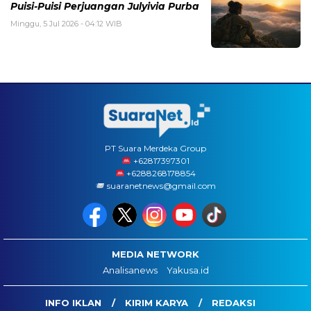
Puisi-Puisi Perjuangan Julyivia Purba
Minggu, 5 Jul 2026 - 04:12 WIB
PT Suara Merdeka Group
‪+62817397301
+6288268178854
suaranetnews@gmail.com
MEDIA NETWORK
Analisanews
Yakusa.id
INFO IKLAN
KIRIM KARYA
REDAKSI