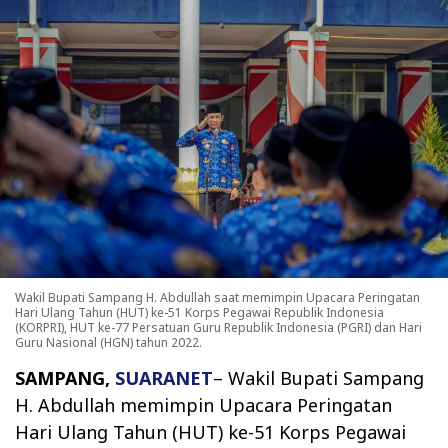
Wakil Bupati Sampang H. Abdullah saat memimpin Upacara Peringatan
Hari Ulang Tahun (HUT) ke-51 Korps Pegawai Republik Indonesia
(KORPRI), HUT ke-77 Persatuan Guru Republik Indonesia (PGRI) dan Hari
Guru Nasional (HGN) tahun 2022.
SAMPANG,
SUARANET
– Wakil Bupati Sampang
H. Abdullah memimpin Upacara Peringatan
Hari Ulang Tahun (HUT) ke-51 Korps Pegawai