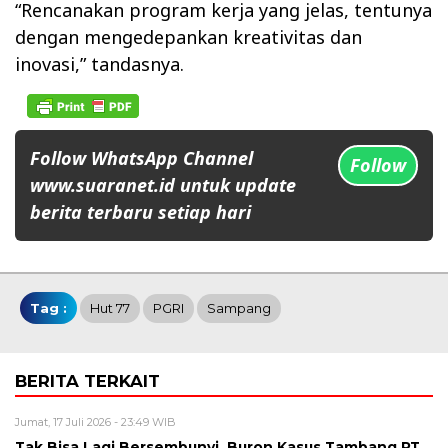
“Rencanakan program kerja yang jelas, tentunya
dengan mengedepankan kreativitas dan
inovasi,” tandasnya.
Follow WhatsApp Channel
Follow
www.suaranet.id untuk update
berita terbaru setiap hari
Tag :
Hut 77
PGRI
Sampang
BERITA TERKAIT
Jumat, 17 Juli 2026 - 23:49 WIB
Tak Bisa Lagi Bersembunyi, Buron Kasus Tambang PT