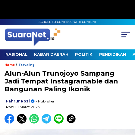
SCROLL TO CONTINUE WITH CONTENT
NASIONAL
KABAR DAERAH
POLITIK
PENDIDIKAN
/
Home
Traveling
Alun-Alun Trunojoyo Sampang
Jadi Tempat Instagramable dan
Bangunan Paling Ikonik
Fahrur Rozi
- Publisher
Rabu, 1 Maret 2023