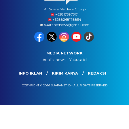
PT Suara Merdeka Group
‪+62817397301
+6288268178854
suaranetnews@gmail.com
MEDIA NETWORK
Analisanews
Yakusa.id
INFO IKLAN
KIRIM KARYA
REDAKSI
COPYRIGHT © 2026 SUARANET.ID - ALL RIGHTS RESERVED