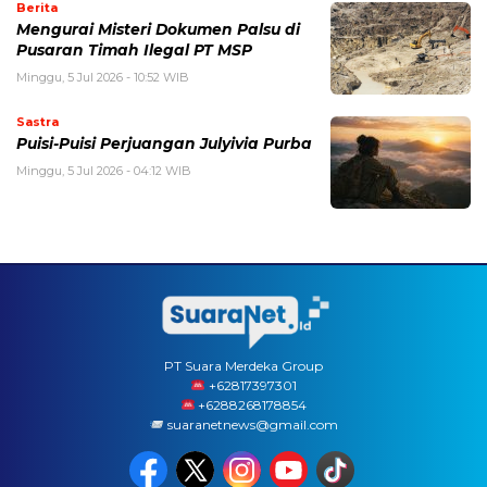
Berita
Mengurai Misteri Dokumen Palsu di
Pusaran Timah Ilegal PT MSP
Minggu, 5 Jul 2026 - 10:52 WIB
Sastra
Puisi-Puisi Perjuangan Julyivia Purba
Minggu, 5 Jul 2026 - 04:12 WIB
PT Suara Merdeka Group
‪+62817397301
+6288268178854
suaranetnews@gmail.com