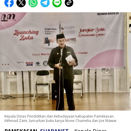
Kepala Dinas Pendidikan dan Kebudayaan kabupaten Pamekasan,
Akhmad Zaini, luncurkan buku karya Novie Chamelia dan Joe Mawar.
PAMEKASAN,
SUARANET
—Kepala Dinas