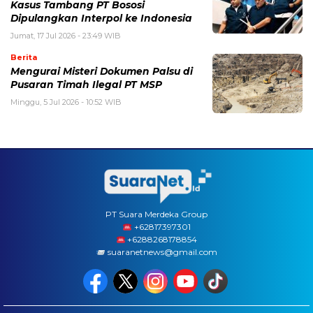
Kasus Tambang PT Bososi
Dipulangkan Interpol ke Indonesia
Jumat, 17 Jul 2026 - 23:49 WIB
Berita
Mengurai Misteri Dokumen Palsu di
Pusaran Timah Ilegal PT MSP
Minggu, 5 Jul 2026 - 10:52 WIB
PT Suara Merdeka Group
‪+62817397301
+6288268178854
suaranetnews@gmail.com