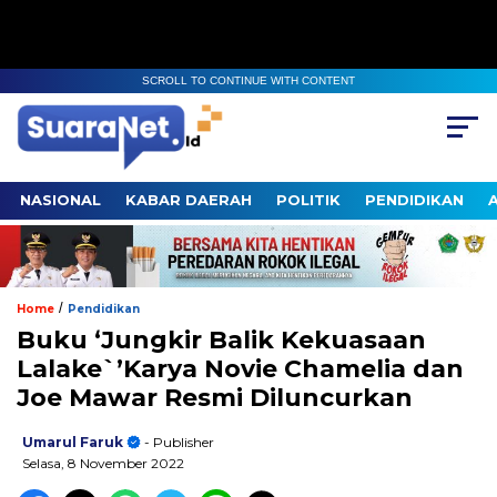
SCROLL TO CONTINUE WITH CONTENT
NASIONAL
KABAR DAERAH
POLITIK
PENDIDIKAN
/
Home
Pendidikan
Buku ‘Jungkir Balik Kekuasaan
Lalake`’Karya Novie Chamelia dan
Joe Mawar Resmi Diluncurkan
Umarul Faruk
- Publisher
Selasa, 8 November 2022