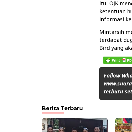
itu, OJK men
ketentuan h
informasi ke
Mintarsih me
terdapat dug
Bird yang ak
Follow Wh
www.suaran
terbaru set
Berita Terbaru