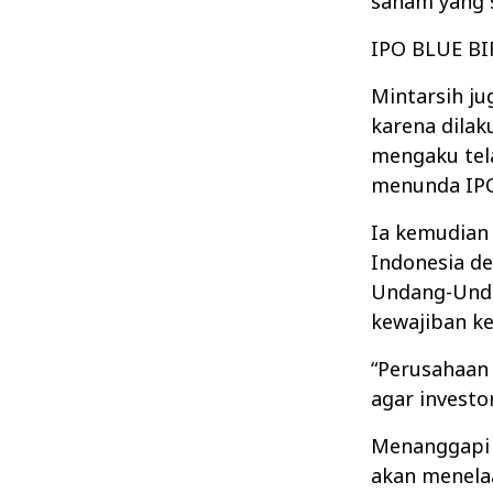
saham yang s
IPO BLUE B
Mintarsih ju
karena dilak
mengaku tel
menunda IPO
Ia kemudian
Indonesia de
Undang-Unda
kewajiban ke
“Perusahaan
agar investor
Menanggapi 
akan menela