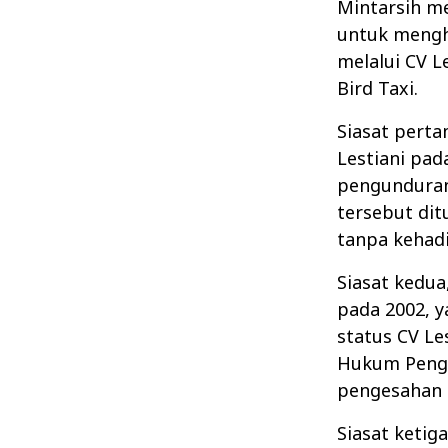
Mintarsih m
untuk mengh
melalui CV L
Bird Taxi.
Siasat pert
Lestiani pad
pengunduran
tersebut dit
tanpa kehadi
Siasat kedua
pada 2002, 
status CV Le
Hukum Pengad
pengesahan 
Siasat ketig