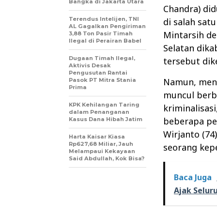
Bangka di Jakarta Utara
Chandra) di
Terendus Intelijen, TNI
di salah sat
AL Gagalkan Pengiriman
Mintarsih de
3,88 Ton Pasir Timah
Ilegal di Perairan Babel
Selatan dik
Dugaan Timah Ilegal,
tersebut dik
Aktivis Desak
Pengusutan Rantai
Namun, menu
Pasok PT Mitra Stania
Prima
muncul berba
KPK Kehilangan Taring
kriminalisas
dalam Penanganan
beberapa per
Kasus Dana Hibah Jatim
Wirjanto (74
Harta Kaisar Kiasa
Rp627,68 Miliar, Jauh
seorang kep
Melampaui Kekayaan
Said Abdullah, Kok Bisa?
Baca Juga
Ajak Selur