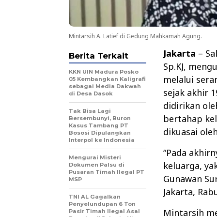
Mintarsih A. Latief di Gedung Mahkamah Agung.
Jakarta
– Sal
Berita Terkait
Sp.KJ, meng
KKN UIN Madura Posko
melalui sera
05 Kembangkan Kaligrafi
sebagai Media Dakwah
sejak akhir 
di Desa Dasok
didirikan o
Tak Bisa Lagi
bertahap kel
Bersembunyi, Buron
Kasus Tambang PT
dikuasai ole
Bososi Dipulangkan
Interpol ke Indonesia
“Pada akhirn
Mengurai Misteri
keluarga, y
Dokumen Palsu di
Pusaran Timah Ilegal PT
Gunawan Sur
MSP
Jakarta, Rabu
TNI AL Gagalkan
Penyelundupan 6 Ton
Mintarsih m
Pasir Timah Ilegal Asal