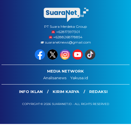
PT Suara Merdeka Group
‪+62817397301
+6288268178854
suaranetnews@gmail.com
MEDIA NETWORK
Analisanews
Yakusa.id
INFO IKLAN
KIRIM KARYA
REDAKSI
COPYRIGHT © 2026 SUARANET.ID - ALL RIGHTS RESERVED