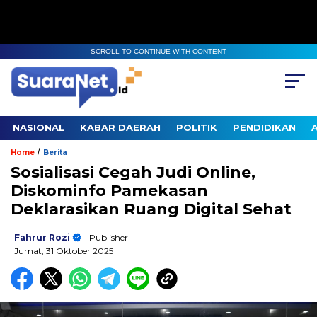
SCROLL TO CONTINUE WITH CONTENT
NASIONAL
KABAR DAERAH
POLITIK
PENDIDIKAN
/
Home
Berita
Sosialisasi Cegah Judi Online,
Diskominfo Pamekasan
Deklarasikan Ruang Digital Sehat
Fahrur Rozi
- Publisher
Jumat, 31 Oktober 2025