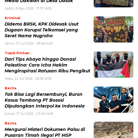
Media Dakwah di Desa Dasok
Sabtu, 8 Agu 2026 - 11:37 WIB
Kriminal
Didemo BRSK, KPK Didesak Usut
Dugaan Korupsi Telkomsel yang
Seret Nama Nugroho
Senin, 27 Jul 2026 - 18:48 WIB
Topik Pilihan
Dari Tips Abaya hingga Donasi
Palestina: Cara Icha Hakim
Menginspirasi Ratusan Ribu Pengikut
Rabu, 22 Jul 2026 - 06:36 WIB
Berita
Tak Bisa Lagi Bersembunyi, Buron
Kasus Tambang PT Bososi
Dipulangkan Interpol ke Indonesia
Jumat, 17 Jul 2026 - 23:49 WIB
Berita
Mengurai Misteri Dokumen Palsu di
Pusaran Timah Ilegal PT MSP