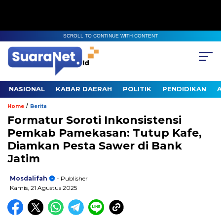
SCROLL TO CONTINUE WITH CONTENT
NASIONAL
KABAR DAERAH
POLITIK
PENDIDIKAN
/
Home
Berita
Formatur Soroti Inkonsistensi
Pemkab Pamekasan: Tutup Kafe,
Diamkan Pesta Sawer di Bank
Jatim
Mosdalifah
- Publisher
Kamis, 21 Agustus 2025