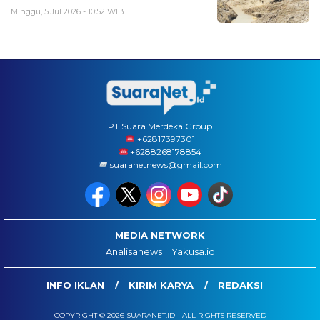
Minggu, 5 Jul 2026 - 10:52 WIB
PT Suara Merdeka Group
‪+62817397301
+6288268178854
suaranetnews@gmail.com
MEDIA NETWORK
Analisanews
Yakusa.id
INFO IKLAN
KIRIM KARYA
REDAKSI
COPYRIGHT © 2026 SUARANET.ID - ALL RIGHTS RESERVED