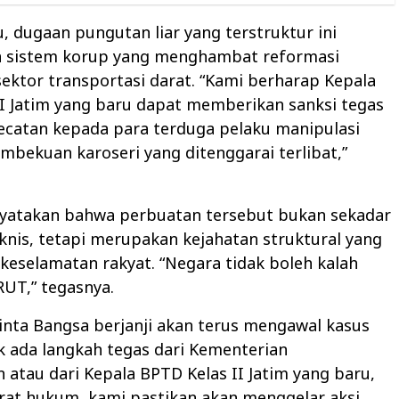
tu, dugaan pungutan liar yang terstruktur ini
 sistem korup yang menghambat reformasi
 sektor transportasi darat. “Kami berharap Kepala
I Jatim yang baru dapat memberikan sanksi tegas
catan kepada para terduga pelaku manipulasi
bekuan karoseri yang ditenggarai terlibat,”
nyatakan bahwa perbuatan tersebut bukan sekadar
knis, tetapi merupakan kejahatan struktural yang
eselamatan rakyat. “Negara tidak boleh kalah
RUT,” tegasnya.
nta Bangsa berjanji akan terus mengawal kasus
dak ada langkah tegas dari Kementerian
atau dari Kepala BPTD Kelas II Jatim yang baru,
at hukum, kami pastikan akan menggelar aksi