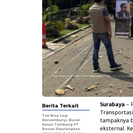
Surabaya
– P
Berita Terkait
Transportasi
Tak Bisa Lagi
tampaknya b
Bersembunyi, Buron
Kasus Tambang PT
eksternal. K
Bososi Dipulangkan