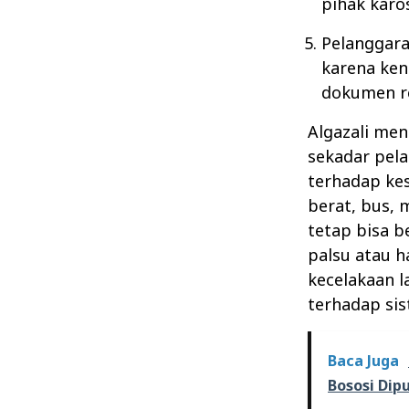
pihak karos
Pelanggara
karena ken
dokumen res
Algazali me
sekadar pela
terhadap ke
berat, bus, 
tetap bisa b
palsu atau h
kecelakaan l
terhadap sis
Baca Juga
Bososi Dip