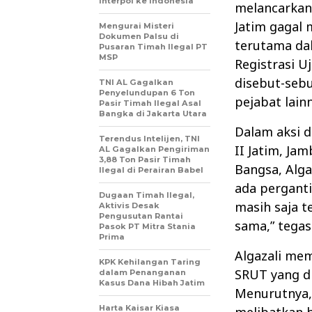
Interpol ke Indonesia
melancarkan
Jatim gagal 
Mengurai Misteri
Dokumen Palsu di
terutama da
Pusaran Timah Ilegal PT
MSP
Registrasi U
disebut-sebu
TNI AL Gagalkan
Penyelundupan 6 Ton
pejabat lain
Pasir Timah Ilegal Asal
Bangka di Jakarta Utara
Dalam aksi d
Terendus Intelijen, TNI
II Jatim, Ja
AL Gagalkan Pengiriman
3,88 Ton Pasir Timah
Bangsa, Alg
Ilegal di Perairan Babel
ada perganti
Dugaan Timah Ilegal,
masih saja t
Aktivis Desak
Pengusutan Rantai
sama,” tegas 
Pasok PT Mitra Stania
Prima
Algazali me
KPK Kehilangan Taring
SRUT yang di
dalam Penanganan
Kasus Dana Hibah Jatim
Menurutnya, 
Harta Kaisar Kiasa