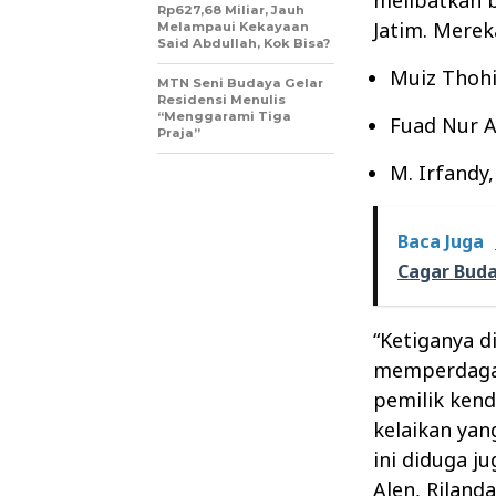
melibatkan b
Rp627,68 Miliar, Jauh
Jatim. Merek
Melampaui Kekayaan
Said Abdullah, Kok Bisa?
Muiz Thohi
MTN Seni Budaya Gelar
Residensi Menulis
“Menggarami Tiga
Fuad Nur A
Praja”
M. Irfandy
Baca Juga
Cagar Bud
“Ketiganya 
memperdagan
pemilik kend
kelaikan yan
ini diduga ju
Alen, Rilanda