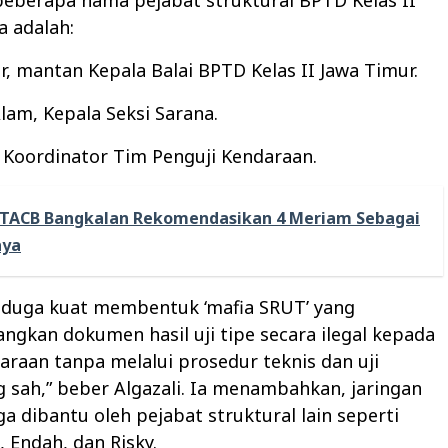
eberapa nama pejabat struktural BPTD Kelas II
a adalah:
r, mantan Kepala Balai BPTD Kelas II Jawa Timur.
lam, Kepala Seksi Sarana.
, Koordinator Tim Penguji Kendaraan.
TACB Bangkalan Rekomendasikan 4 Meriam Sebagai
aya
diduga kuat membentuk ‘mafia SRUT’ yang
gkan dokumen hasil uji tipe secara ilegal kepada
araan tanpa melalui prosedur teknis dan uji
g sah,” beber Algazali. Ia menambahkan, jaringan
ga dibantu oleh pejabat struktural lain seperti
, Endah, dan Risky.