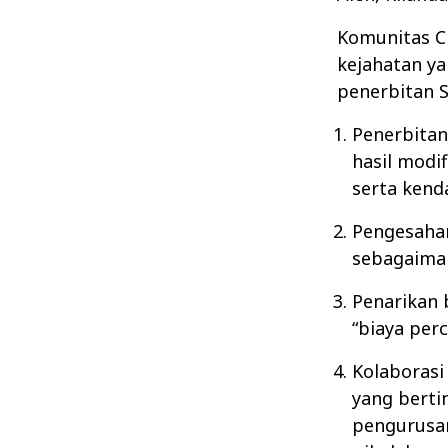
Komunitas C
kejahatan ya
penerbitan 
Penerbitan
hasil modi
serta kend
Pengesahan
sebagaima
Penarikan 
“biaya perc
Kolaborasi
yang berti
pengurusan