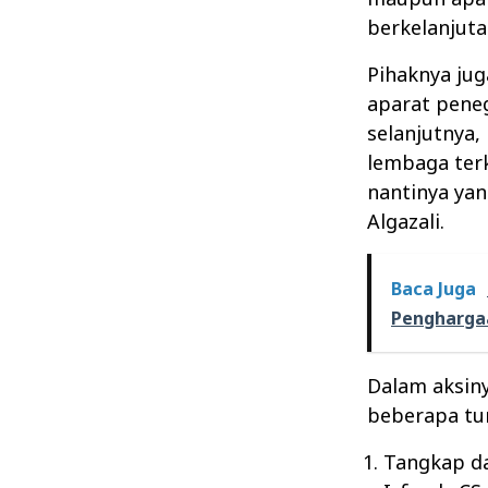
berkelanjuta
Pihaknya ju
aparat pene
selanjutnya,
lembaga terk
nantinya yan
Algazali.
Baca Juga
Penghargaa
Dalam aksin
beberapa tu
Tangkap da