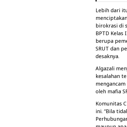
Lebih dari i
menciptakan
birokrasi di
BPTD Kelas I
berupa peme
SRUT dan pem
desaknya.
Algazali me
kesalahan te
mengancam k
oleh mafia S
Komunitas Ci
ini. “Bila ti
Perhubungan 
maupun apar