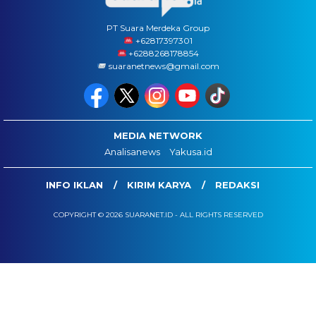
PT Suara Merdeka Group
‪+62817397301
+6288268178854
suaranetnews@gmail.com
MEDIA NETWORK
Analisanews
Yakusa.id
INFO IKLAN
KIRIM KARYA
REDAKSI
COPYRIGHT © 2026 SUARANET.ID - ALL RIGHTS RESERVED