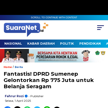
SCROLL TO CONTINUE WITH CONTENT
NASIONAL
KABAR DAERAH
POLITIK
PENDIDIKAN
/
Home
Berita
Fantastis! DPRD Sumenep
Gelontorkan Rp 775 Juta untuk
Belanja Seragam
Fahrur Rozi
- Publisher
Selasa, 1 April 2025