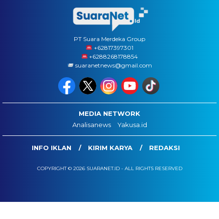
PT Suara Merdeka Group
‪+62817397301
+6288268178854
suaranetnews@gmail.com
MEDIA NETWORK
Analisanews
Yakusa.id
INFO IKLAN
KIRIM KARYA
REDAKSI
COPYRIGHT © 2026 SUARANET.ID - ALL RIGHTS RESERVED