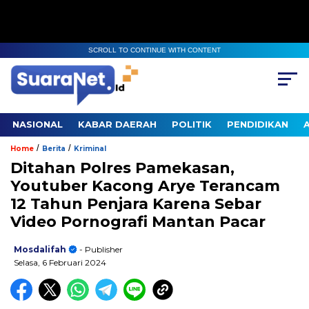
SCROLL TO CONTINUE WITH CONTENT
NASIONAL
KABAR DAERAH
POLITIK
PENDIDIKAN
/
/
Home
Berita
Kriminal
Ditahan Polres Pamekasan,
Youtuber Kacong Arye Terancam
12 Tahun Penjara Karena Sebar
Video Pornografi Mantan Pacar
Mosdalifah
- Publisher
Selasa, 6 Februari 2024