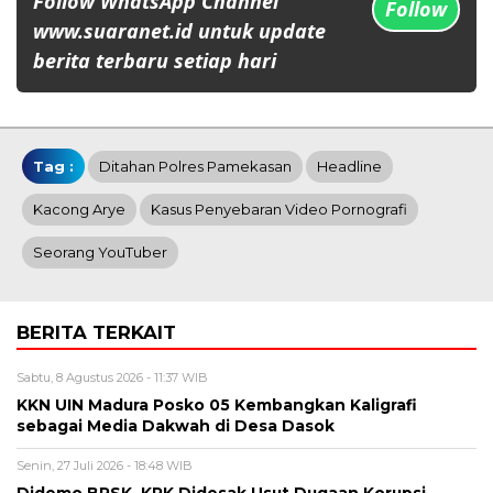
Follow WhatsApp Channel
Follow
www.suaranet.id untuk update
berita terbaru setiap hari
Tag :
Ditahan Polres Pamekasan
Headline
Kacong Arye
Kasus Penyebaran Video Pornografi
Seorang YouTuber
BERITA TERKAIT
Sabtu, 8 Agustus 2026 - 11:37 WIB
KKN UIN Madura Posko 05 Kembangkan Kaligrafi
sebagai Media Dakwah di Desa Dasok
Senin, 27 Juli 2026 - 18:48 WIB
Didemo BRSK, KPK Didesak Usut Dugaan Korupsi