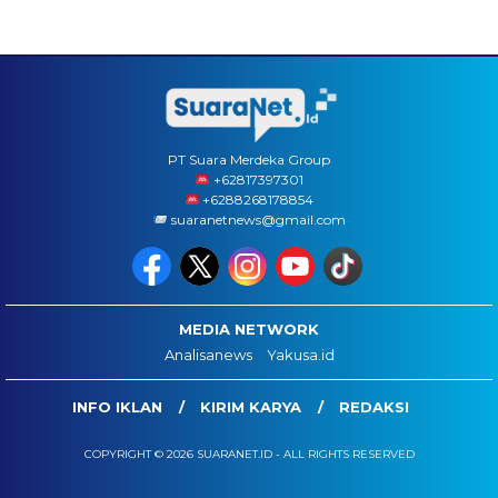
PT Suara Merdeka Group
‪+62817397301
+6288268178854
suaranetnews@gmail.com
MEDIA NETWORK
Analisanews
Yakusa.id
INFO IKLAN
KIRIM KARYA
REDAKSI
COPYRIGHT © 2026 SUARANET.ID - ALL RIGHTS RESERVED