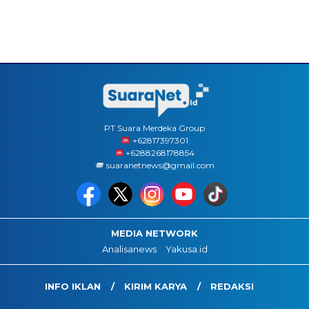
PT Suara Merdeka Group
‪+62817397301
+6288268178854
suaranetnews@gmail.com
MEDIA NETWORK
Analisanews
Yakusa.id
INFO IKLAN
KIRIM KARYA
REDAKSI