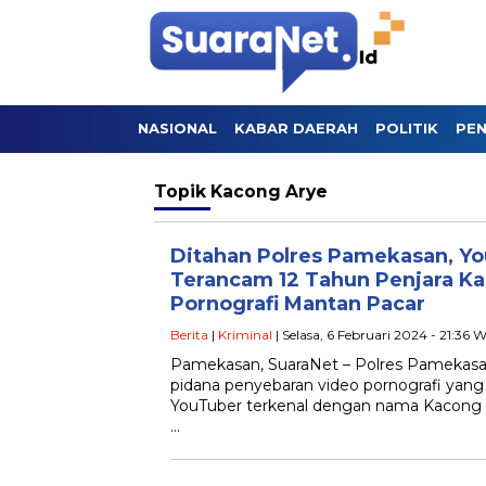
NASIONAL
KABAR DAERAH
POLITIK
PEN
Topik
Kacong Arye
Ditahan Polres Pamekasan, Y
Terancam 12 Tahun Penjara Ka
Pornografi Mantan Pacar
Berita
|
Kriminal
| Selasa, 6 Februari 2024 - 21:36 
Pamekasan, SuaraNet – Polres Pamekas
pidana penyebaran video pornografi yang
YouTuber terkenal dengan nama Kacong Ary
…