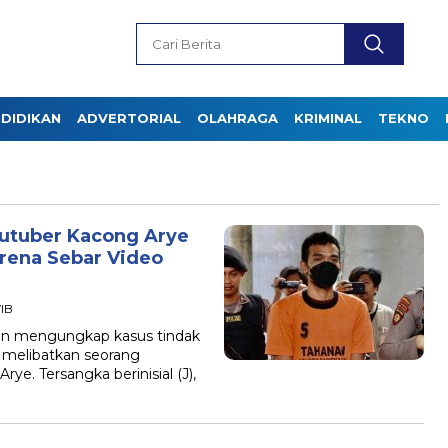
DIDIKAN
ADVERTORIAL
OLAHRAGA
KRIMINAL
TEKNO
outuber Kacong Arye
rena Sebar Video
WIB
an mengungkap kasus tindak
 melibatkan seorang
e. Tersangka berinisial (J),