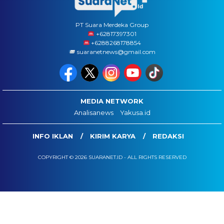
PT Suara Merdeka Group
‪+62817397301
+6288268178854
suaranetnews@gmail.com
MEDIA NETWORK
Analisanews
Yakusa.id
INFO IKLAN
KIRIM KARYA
REDAKSI
COPYRIGHT © 2026 SUARANET.ID - ALL RIGHTS RESERVED