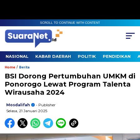
SCROLL TO CONTINUE WITH CONTENT
NASIONAL
KABAR DAERAH
POLITIK
PENDIDIKAN
/
Home
Berita
BSI Dorong Pertumbuhan UMKM di
Ponorogo Lewat Program Talenta
Wirausaha 2024
Mosdalifah
- Publisher
Selasa, 21 Januari 2025