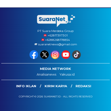
PT Suara Merdeka Group
‪+62817397301
+6288268178854
suaranetnews@gmail.com
MEDIA NETWORK
Analisanews
Yakusa.id
INFO IKLAN
KIRIM KARYA
REDAKSI
COPYRIGHT © 2026 SUARANET.ID - ALL RIGHTS RESERVED