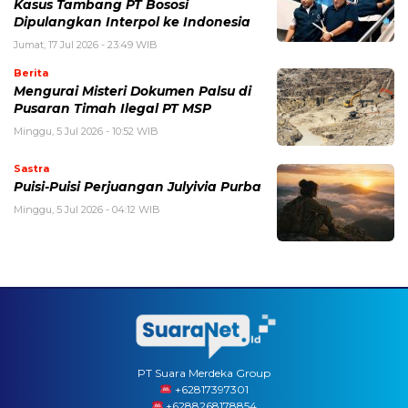
Kasus Tambang PT Bososi
Dipulangkan Interpol ke Indonesia
Jumat, 17 Jul 2026 - 23:49 WIB
Berita
Mengurai Misteri Dokumen Palsu di
Pusaran Timah Ilegal PT MSP
Minggu, 5 Jul 2026 - 10:52 WIB
Sastra
Puisi-Puisi Perjuangan Julyivia Purba
Minggu, 5 Jul 2026 - 04:12 WIB
PT Suara Merdeka Group
‪+62817397301
+6288268178854