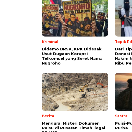
Kriminal
Topik Pi
Didemo BRSK, KPK Didesak
Dari Ti
Usut Dugaan Korupsi
Donasi 
Telkomsel yang Seret Nama
Hakim M
Nugroho
Ribu Pe
Berita
Sastra
Mengurai Misteri Dokumen
Puisi-Pu
Palsu di Pusaran Timah Ilegal
Purba