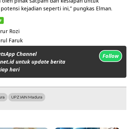
oleh pihak satpam dan kesiapan untuk
otensi kejadian seperti ini,” pungkas Elman.
rur Rozi
ul Faruk
atsApp Channel
Follow
et.id untuk update berita
iap hari
ura
UPZ IAIN Madura