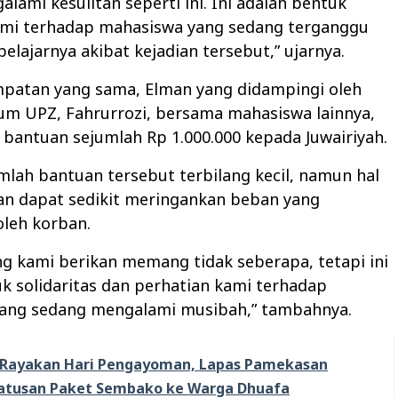
lami kesulitan seperti ini. Ini adalah bentuk
ami terhadap mahasiswa yang sedang terganggu
belajarnya akibat kejadian tersebut,” ujarnya.
patan yang sama, Elman yang didampingi oleh
m UPZ, Fahrurrozi, bersama mahasiswa lainnya,
bantuan sejumlah Rp 1.000.000 kepada Juwairiyah.
lah bantuan tersebut terbilang kecil, namun hal
an dapat sedikit meringankan beban yang
oleh korban.
g kami berikan memang tidak seberapa, tetapi ini
k solidaritas dan perhatian kami terhadap
ang sedang mengalami musibah,” tambahnya.
Rayakan Hari Pengayoman, Lapas Pamekasan
Ratusan Paket Sembako ke Warga Dhuafa