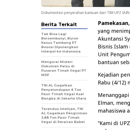
Dokumentasi penyerahan bantuan dari TIM UPZ IAIN
Pamekasan,
Berita Terkait
yang menimp
Tak Bisa Lagi
Akuntansi Sy
Bersembunyi, Buron
Kasus Tambang PT
Bisnis Islam
Bososi Dipulangkan
Interpol ke Indonesia
Unit Pengum
bantuan seb
Mengurai Misteri
Dokumen Palsu di
Pusaran Timah Ilegal PT
Kejadian pen
MSP
Rabu (4/12)
TNI AL Gagalkan
Penyelundupan 6 Ton
Menanggapi 
Pasir Timah Ilegal Asal
Bangka di Jakarta Utara
Elman, meng
Terendus Intelijen, TNI
mahasiswa ak
AL Gagalkan Pengiriman
3,88 Ton Pasir Timah
“Kami di UPZ
Ilegal di Perairan Babel