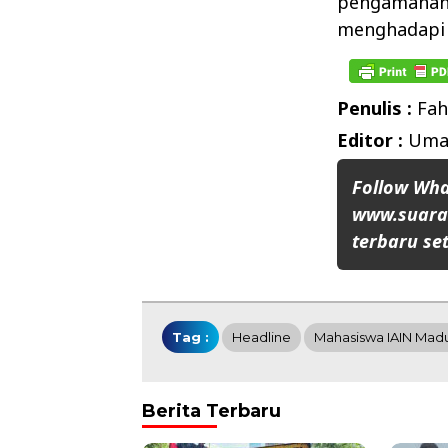
pengamanan 
menghadapi p
Penulis :
Fah
Editor :
Umar
Follow Wh
www.suaran
terbaru set
Tag :
Headline
Mahasiswa IAIN Mad
Berita Terbaru