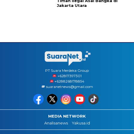
Timah Ilegal Asal Bangka di
Jakarta Utara
PT Suara Merdeka Group
‪+62817397301
+6288268178854
suaranetnews@gmail.com
MEDIA NETWORK
Analisanews
Yakusa.id