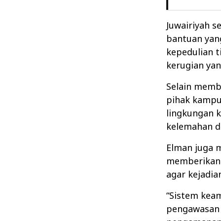
Juwairiyah s
bantuan yan
kepedulian 
kerugian yan
Selain memb
pihak kampu
lingkungan 
kelemahan 
Elman juga 
memberikan 
agar kejadia
“Sistem keam
pengawasan 