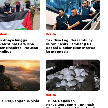
lihan
Berita
ps Abaya hingga
Tak Bisa Lagi Bersembunyi,
Palestina: Cara Icha
Buron Kasus Tambang PT
enginspirasi Ratusan
Bososi Dipulangkan Interpol
ngikut
ke Indonesia
Berita
isi Perjuangan Julyivia
TNI AL Gagalkan
Penyelundupan 6 Ton Pasir