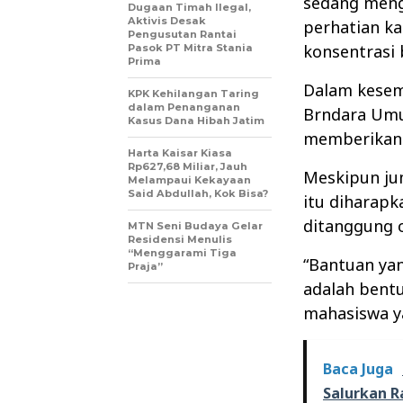
sedang menga
Dugaan Timah Ilegal,
Aktivis Desak
perhatian k
Pengusutan Rantai
konsentrasi 
Pasok PT Mitra Stania
Prima
Dalam kesem
KPK Kehilangan Taring
dalam Penanganan
Brndara Umu
Kasus Dana Hibah Jatim
memberikan 
Harta Kaisar Kiasa
Rp627,68 Miliar, Jauh
Meskipun jum
Melampaui Kekayaan
Said Abdullah, Kok Bisa?
itu diharapk
ditanggung 
MTN Seni Budaya Gelar
Residensi Menulis
“Menggarami Tiga
“Bantuan yan
Praja”
adalah bentu
mahasiswa y
Baca Juga
Salurkan 