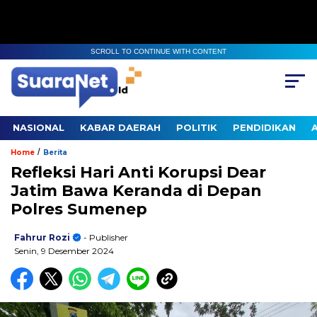
SCROLL TO CONTINUE WITH CONTENT
NASIONAL
KABAR DAERAH
POLITIK
PENDIDIKAN
/
Home
Berita
Refleksi Hari Anti Korupsi Dear
Jatim Bawa Keranda di Depan
Polres Sumenep
Fahrur Rozi
- Publisher
Senin, 9 Desember 2024