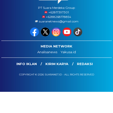
PT Suara Merdeka Group
‪+62817397301
+6288268178854
suaranetnews@gmail.com
MEDIA NETWORK
Analisanews
Yakusa.id
INFO IKLAN
KIRIM KARYA
REDAKSI
COPYRIGHT © 2026 SUARANET.ID - ALL RIGHTS RESERVED