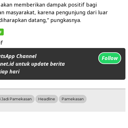
i akan memberikan dampak positif bagi
n masyarakat, karena pengunjung dari luar
diharapkan datang,” pungkasnya.
if
atsApp Channel
Follow
et.id untuk update berita
iap hari
i Jadi Pamekasan
Headline
Pamekasan