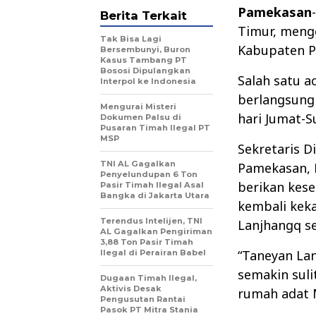
Pamekasan
Berita Terkait
Timur, mengg
Tak Bisa Lagi
Kabupaten P
Bersembunyi, Buron
Kasus Tambang PT
Bososi Dipulangkan
Salah satu a
Interpol ke Indonesia
berlangsung
Mengurai Misteri
hari Jumat-S
Dokumen Palsu di
Pusaran Timah Ilegal PT
MSP
Sekretaris 
TNI AL Gagalkan
Pamekasan, F
Penyelundupan 6 Ton
berikan kes
Pasir Timah Ilegal Asal
Bangka di Jakarta Utara
kembali kek
Terendus Intelijen, TNI
Lanjhangq s
AL Gagalkan Pengiriman
3,88 Ton Pasir Timah
“Taneyan Lan
Ilegal di Perairan Babel
semakin sul
Dugaan Timah Ilegal,
Aktivis Desak
rumah adat M
Pengusutan Rantai
Pasok PT Mitra Stania