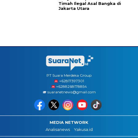
Timah Ilegal Asal Bangka di
Jakarta Utara
PT Suara Merdeka Group
‪+62817397301
+6288268178854
suaranetnews@gmail.com
MEDIA NETWORK
Analisanews
Yakusa.id