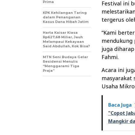
Prima
Festival ini
melestarikan
KPK Kehilangan Taring
dalam Penanganan
tergerus ole
Kasus Dana Hibah Jatim
“Kami berte
Harta Kaisar Kiasa
Rp627,68 Miliar, Jauh
mendukung pe
Melampaui Kekayaan
Said Abdullah, Kok Bisa?
juga diharap
Fahmi.
MTN Seni Budaya Gelar
Residensi Menulis
“Menggarami Tiga
Acara ini jug
Praja”
masyarakat 
Usaha Mikro
Baca Juga
"Copot Jab
Mangkir da