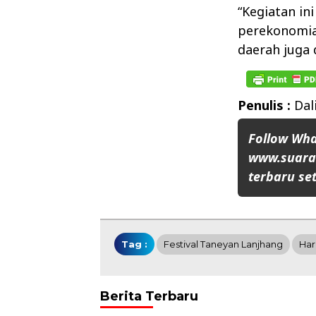
“Kegiatan in
perekonomia
daerah juga 
Penulis :
Dal
Follow Wh
www.suaran
terbaru set
Tag :
Festival Taneyan Lanjhang
Har
Berita Terbaru