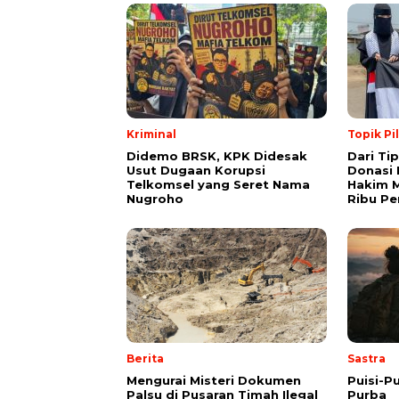
Kriminal
Topik Pi
Didemo BRSK, KPK Didesak
Dari Ti
Usut Dugaan Korupsi
Donasi 
Telkomsel yang Seret Nama
Hakim M
Nugroho
Ribu Pe
Berita
Sastra
Mengurai Misteri Dokumen
Puisi-Pu
Palsu di Pusaran Timah Ilegal
Purba