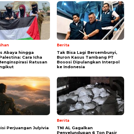
lihan
Berita
ps Abaya hingga
Tak Bisa Lagi Bersembunyi,
Palestina: Cara Icha
Buron Kasus Tambang PT
enginspirasi Ratusan
Bososi Dipulangkan Interpol
ngikut
ke Indonesia
Berita
isi Perjuangan Julyivia
TNI AL Gagalkan
Penyelundupan 6 Ton Pasir