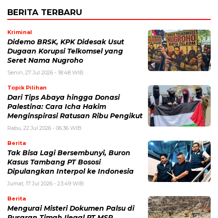
BERITA TERBARU
Kriminal
Didemo BRSK, KPK Didesak Usut
Dugaan Korupsi Telkomsel yang
Seret Nama Nugroho
Senin, 27 Jul 2026 - 18:48 WIB
Topik Pilihan
Dari Tips Abaya hingga Donasi
Palestina: Cara Icha Hakim
Menginspirasi Ratusan Ribu Pengikut
Rabu, 22 Jul 2026 - 06:36 WIB
Berita
Tak Bisa Lagi Bersembunyi, Buron
Kasus Tambang PT Bososi
Dipulangkan Interpol ke Indonesia
Jumat, 17 Jul 2026 - 23:49 WIB
Berita
Mengurai Misteri Dokumen Palsu di
Pusaran Timah Ilegal PT MSP