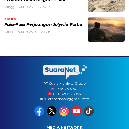
Minggu, 5 Jul 2026 - 10:52 WIB
Sastra
Puisi-Puisi Perjuangan Julyivia Purba
Minggu, 5 Jul 2026 - 04:12 WIB
PT Suara Merdeka Group
‪+62817397301
+6288268178854
suaranetnews@gmail.com
MEDIA NETWORK