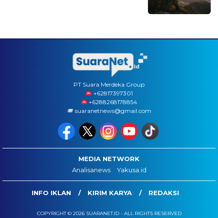
PT Suara Merdeka Group
‪+62817397301
+6288268178854
suaranetnews@gmail.com
MEDIA NETWORK
Analisanews
Yakusa.id
INFO IKLAN
KIRIM KARYA
REDAKSI
COPYRIGHT © 2026 SUARANET.ID - ALL RIGHTS RESERVED