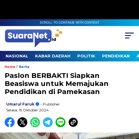
SCROLL TO CONTINUE WITH CONTENT
NASIONAL
KABAR DAERAH
POLITIK
PENDIDIKAN
/
Home
Berita
Paslon BERBAKTI Siapkan
Beasiswa untuk Memajukan
Pendidikan di Pamekasan
Umarul Faruk
- Publisher
Selasa, 15 Oktober 2024