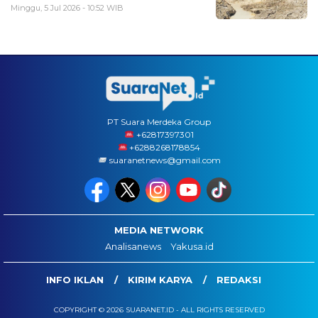
Minggu, 5 Jul 2026 - 10:52 WIB
PT Suara Merdeka Group
‪+62817397301
+6288268178854
suaranetnews@gmail.com
MEDIA NETWORK
Analisanews
Yakusa.id
INFO IKLAN
KIRIM KARYA
REDAKSI
COPYRIGHT © 2026 SUARANET.ID - ALL RIGHTS RESERVED