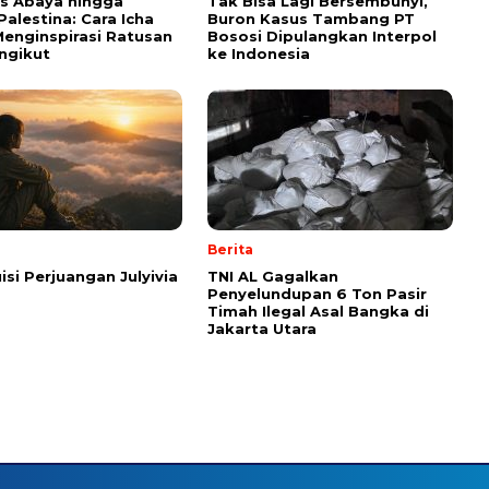
ps Abaya hingga
Tak Bisa Lagi Bersembunyi,
Palestina: Cara Icha
Buron Kasus Tambang PT
enginspirasi Ratusan
Bososi Dipulangkan Interpol
ngikut
ke Indonesia
Berita
isi Perjuangan Julyivia
TNI AL Gagalkan
Penyelundupan 6 Ton Pasir
Timah Ilegal Asal Bangka di
Jakarta Utara