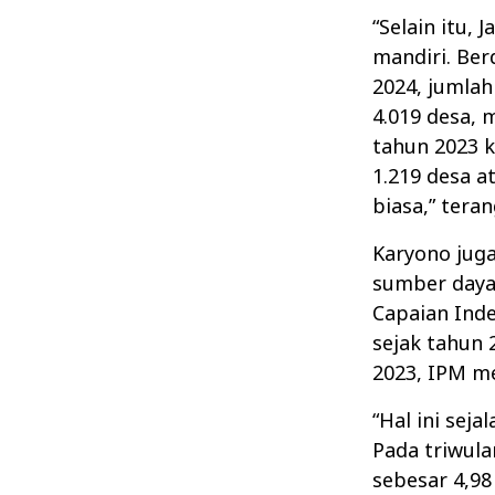
“Selain itu,
mandiri. Ber
2024, jumlah
4.019 desa, 
tahun 2023 k
1.219 desa a
biasa,” tera
Karyono ju
sumber daya 
Capaian Ind
sejak tahun 
2023, IPM me
“Hal ini sej
Pada triwula
sebesar 4,98