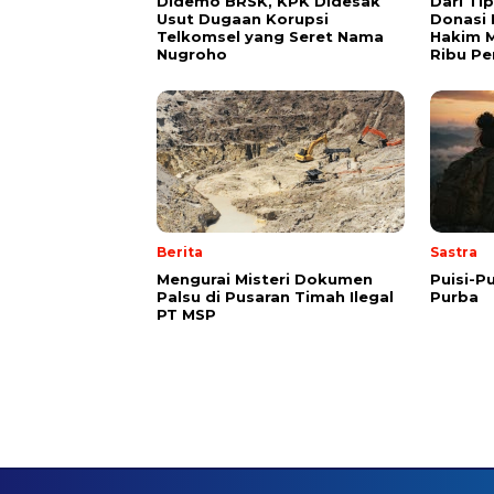
Didemo BRSK, KPK Didesak
Dari Ti
Usut Dugaan Korupsi
Donasi 
Telkomsel yang Seret Nama
Hakim M
Nugroho
Ribu Pe
Berita
Sastra
Mengurai Misteri Dokumen
Puisi-Pu
Palsu di Pusaran Timah Ilegal
Purba
PT MSP