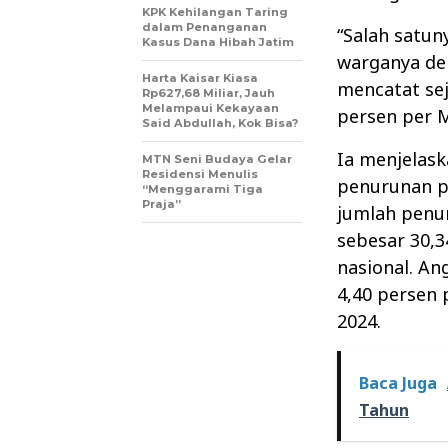
KPK Kehilangan Taring
dalam Penanganan
“Salah satun
Kasus Dana Hibah Jatim
warganya de
Harta Kaisar Kiasa
mencatat sej
Rp627,68 Miliar, Jauh
Melampaui Kekayaan
persen per 
Said Abdullah, Kok Bisa?
Ia menjelas
MTN Seni Budaya Gelar
Residensi Menulis
penurunan pe
“Menggarami Tiga
Praja”
jumlah penur
sebesar 30,
nasional. An
4,40 persen 
2024.
Baca Juga
Tahun