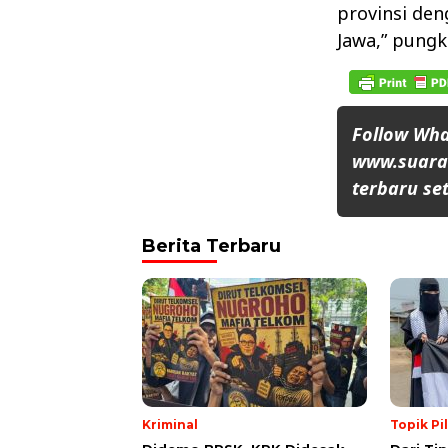
provinsi de
Jawa,” pungk
Follow Wh
www.suaran
terbaru set
Berita Terbaru
Kriminal
Topik Pi