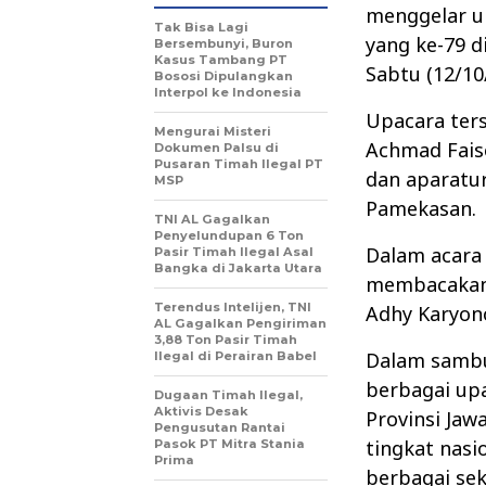
menggelar up
Tak Bisa Lagi
yang ke-79 d
Bersembunyi, Buron
Kasus Tambang PT
Sabtu (12/10
Bososi Dipulangkan
Interpol ke Indonesia
Upacara ters
Mengurai Misteri
Achmad Faiso
Dokumen Palsu di
Pusaran Timah Ilegal PT
dan aparatur
MSP
Pamekasan.
TNI AL Gagalkan
Penyelundupan 6 Ton
Dalam acara
Pasir Timah Ilegal Asal
Bangka di Jakarta Utara
membacakan 
Terendus Intelijen, TNI
Adhy Karyon
AL Gagalkan Pengiriman
3,88 Ton Pasir Timah
Dalam samb
Ilegal di Perairan Babel
berbagai upa
Dugaan Timah Ilegal,
Aktivis Desak
Provinsi Jaw
Pengusutan Rantai
tingkat nasi
Pasok PT Mitra Stania
Prima
berbagai sek