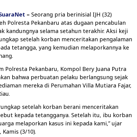
SuaraNet
–
Seorang pria berinisial IJH (32)
leh Polresta Pekanbaru atas dugaan pencabulan
k kandungnya selama setahun terakhir. Aksi keji
rungkap setelah korban menceritakan pengalaman
pada tetangga, yang kemudian melaporkannya ke
nang.
m Polresta Pekanbaru, Kompol Bery Juana Putra
akan bahwa perbuatan pelaku berlangsung sejak
 kediaman mereka di Perumahan Villa Mutiara Fajar,
iau.
erungkap setelah korban berani menceritakan
sebut kepada tetangganya. Setelah itu, ibu korban
arga melaporkan kasus ini kepada kami,” ujar
 Kamis (3/10).