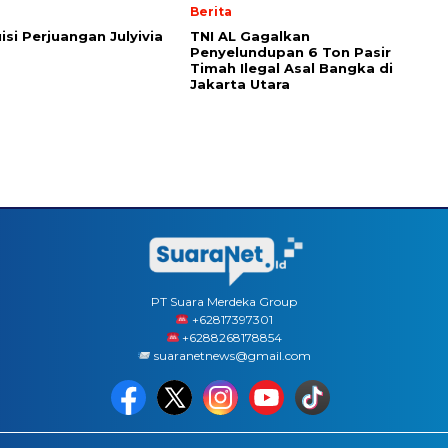
Berita
isi Perjuangan Julyivia
TNI AL Gagalkan
Penyelundupan 6 Ton Pasir
Timah Ilegal Asal Bangka di
Jakarta Utara
PT Suara Merdeka Group
‪+62817397301
+6288268178854
suaranetnews@gmail.com