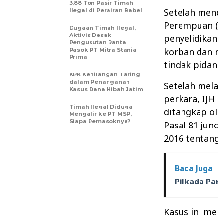
3,88 Ton Pasir Timah
Setelah men
Ilegal di Perairan Babel
Perempuan (
Dugaan Timah Ilegal,
Aktivis Desak
penyelidikan
Pengusutan Rantai
korban dan 
Pasok PT Mitra Stania
Prima
tindak pidan
KPK Kehilangan Taring
dalam Penanganan
Setelah mela
Kasus Dana Hibah Jatim
perkara, IJH
Timah Ilegal Diduga
ditangkap ol
Mengalir ke PT MSP,
Siapa Pemasoknya?
Pasal 81 ju
2016 tentang
Baca Juga
Pilkada P
Kasus ini me