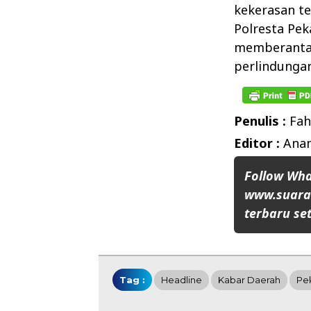
kekerasan te
Polresta Pe
memberantas
perlindunga
Penulis :
Fah
Editor :
Anam
Follow Wh
www.suaran
terbaru set
Tag :
Headline
Kabar Daerah
Pe