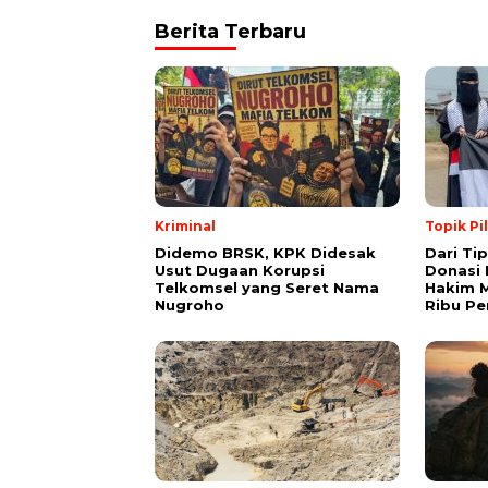
Berita Terbaru
Kriminal
Topik Pi
Didemo BRSK, KPK Didesak
Dari Ti
Usut Dugaan Korupsi
Donasi 
Telkomsel yang Seret Nama
Hakim M
Nugroho
Ribu Pe