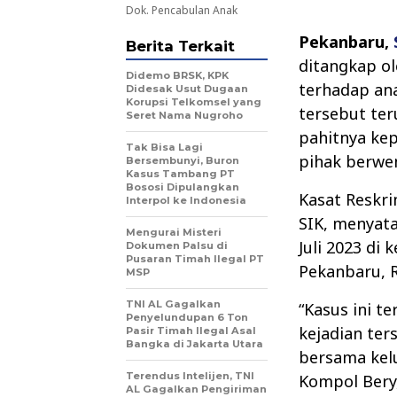
Dok. Pencabulan Anak
Pekanbaru,
Berita Terkait
ditangkap o
Didemo BRSK, KPK
terhadap ana
Didesak Usut Dugaan
Korupsi Telkomsel yang
tersebut te
Seret Nama Nugroho
pahitnya ke
Tak Bisa Lagi
pihak berwe
Bersembunyi, Buron
Kasus Tambang PT
Bososi Dipulangkan
Kasat Reskri
Interpol ke Indonesia
SIK, menyat
Mengurai Misteri
Juli 2023 di
Dokumen Palsu di
Pusaran Timah Ilegal PT
Pekanbaru, R
MSP
TNI AL Gagalkan
“Kasus ini t
Penyelundupan 6 Ton
kejadian ter
Pasir Timah Ilegal Asal
Bangka di Jakarta Utara
bersama kelu
Terendus Intelijen, TNI
Kompol Bery,
AL Gagalkan Pengiriman