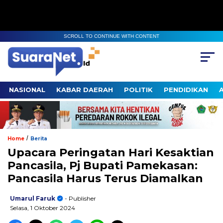
SCROLL TO CONTINUE WITH CONTENT
NASIONAL
KABAR DAERAH
POLITIK
PENDIDIKAN
/
Home
Berita
Upacara Peringatan Hari Kesaktian
Pancasila, Pj Bupati Pamekasan:
Pancasila Harus Terus Diamalkan
Umarul Faruk
- Publisher
Selasa, 1 Oktober 2024