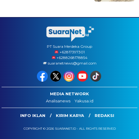
PT Suara Merdeka Group
‪+62817397301
+6288268178854
suaranetnews@gmail.com
MEDIA NETWORK
Analisanews
Yakusa.id
INFO IKLAN
KIRIM KARYA
REDAKSI
COPYRIGHT © 2026 SUARANET.ID - ALL RIGHTS RESERVED