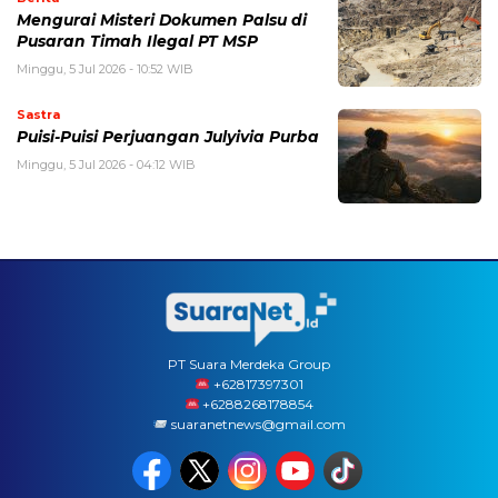
Mengurai Misteri Dokumen Palsu di
Pusaran Timah Ilegal PT MSP
Minggu, 5 Jul 2026 - 10:52 WIB
Sastra
Puisi-Puisi Perjuangan Julyivia Purba
Minggu, 5 Jul 2026 - 04:12 WIB
PT Suara Merdeka Group
‪+62817397301
+6288268178854
suaranetnews@gmail.com