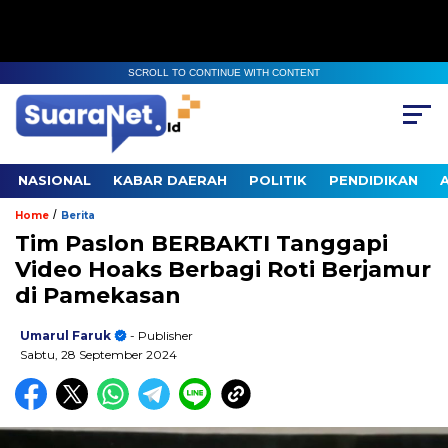
SCROLL TO CONTINUE WITH CONTENT
NASIONAL
KABAR DAERAH
POLITIK
PENDIDIKAN
/
Home
Berita
Tim Paslon BERBAKTI Tanggapi
Video Hoaks Berbagi Roti Berjamur
di Pamekasan
Umarul Faruk
- Publisher
Sabtu, 28 September 2024