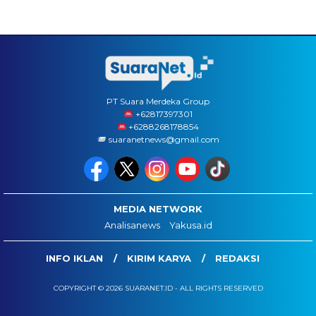
PT Suara Merdeka Group
‪+62817397301
+6288268178854
suaranetnews@gmail.com
MEDIA NETWORK
Analisanews
Yakusa.id
INFO IKLAN
KIRIM KARYA
REDAKSI
COPYRIGHT © 2026 SUARANET.ID - ALL RIGHTS RESERVED