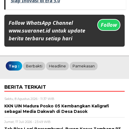
Siap Inovasi di Era 5.0
Follow WhatsApp Channel
Follow
www.suaranet.id untuk update
berita terbaru setiap hari
Tag :
Berbakti
Headline
Pamekasan
BERITA TERKAIT
Sabtu, 8 Agustus 2026 - 11:37 WIB
KKN UIN Madura Posko 05 Kembangkan Kaligrafi
sebagai Media Dakwah di Desa Dasok
Jumat, 17 Juli 2026 - 23:49 WIB
Tak Bisa Lagi Bersembunyi, Buron Kasus Tambang PT