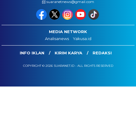
📨 suaranetnews@gmail.com
MEDIA NETWORK
Analisanews
Yakusa.id
INFO IKLAN
KIRIM KARYA
REDAKSI
COPYRIGHT © 2026 SUARANET.ID - ALL RIGHTS RESERVED