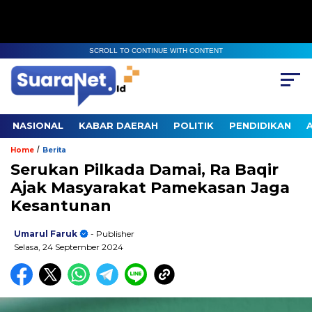
SCROLL TO CONTINUE WITH CONTENT
NASIONAL
KABAR DAERAH
POLITIK
PENDIDIKAN
/
Home
Berita
Serukan Pilkada Damai, Ra Baqir
Ajak Masyarakat Pamekasan Jaga
Kesantunan
Umarul Faruk
- Publisher
Selasa, 24 September 2024