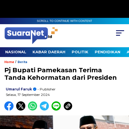
SCROLL TO CONTINUE WITH CONTENT
NASIONAL
KABAR DAERAH
POLITIK
PENDIDIKAN
/
Home
Berita
Pj Bupati Pamekasan Terima
Tanda Kehormatan dari Presiden
Umarul Faruk
- Publisher
Selasa, 17 September 2024