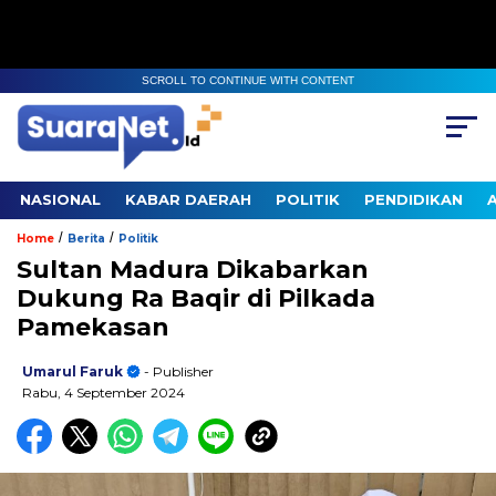
SCROLL TO CONTINUE WITH CONTENT
NASIONAL
KABAR DAERAH
POLITIK
PENDIDIKAN
/
/
Home
Berita
Politik
Sultan Madura Dikabarkan
Dukung Ra Baqir di Pilkada
Pamekasan
Umarul Faruk
- Publisher
Rabu, 4 September 2024