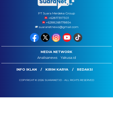
PT Suara Merdeka Group
‪+62817397301
+6288268178854
suaranetnews@gmail.com
MEDIA NETWORK
Analisanews
Yakusa.id
INFO IKLAN
KIRIM KARYA
REDAKSI
COPYRIGHT © 2026 SUARANET.ID - ALL RIGHTS RESERVED